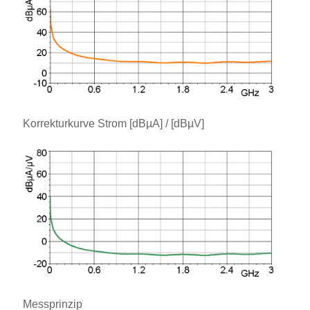
Korrekturkurve Strom [dBµA] / [dBµV]
Messprinzip