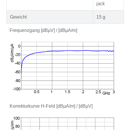
jack
Gewicht
15 g
Frequenzgang [dBµV] / [dBµA/m]
Korrekturkurve H-Feld [dBµA/m] / [dBµV]