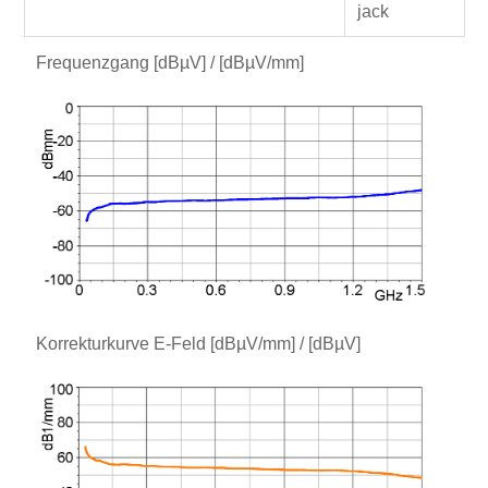
jack
Frequenzgang [dBµV] / [dBµV/mm]
Korrekturkurve E-Feld [dBµV/mm] / [dBµV]