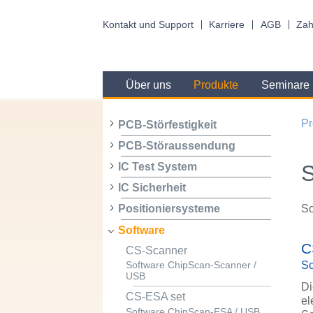
Kontakt und Support
Karriere
AGB
Zah
Über uns
Produkte
Seminare
Pr
PCB-Störfestigkeit
PCB-Störaussendung
S
IC Test System
IC Sicherheit
So
Positioniersysteme
Software
C
CS-Scanner
So
Software ChipScan-Scanner /
USB
Di
CS-ESA set
el
Software ChipScan-ESA / USB