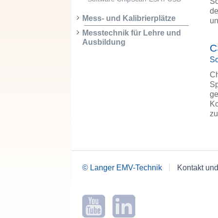
So
de
Mess- und Kalibrierplätze
u
Messtechnik für Lehre und
Ausbildung
C
So
Ch
Sp
ge
Ko
zu
© Langer EMV-Technik
Kontakt und