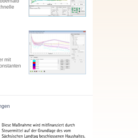
 oberhalb
chnelle
er mit
onstanten
ngen