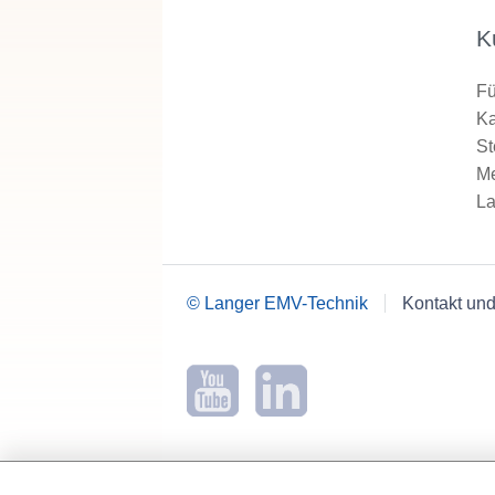
K
Fü
Ka
St
Me
La
© Langer EMV-Technik
Kontakt und