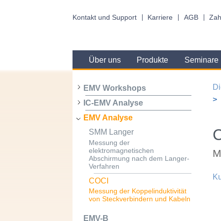
Kontakt und Support
Karriere
AGB
Zah
Über uns
Produkte
Seminare
Di
EMV Workshops
IC-EMV Analyse
EMV Analyse
SMM Langer
Messung der
elektromagnetischen
M
Abschirmung nach dem Langer-
Verfahren
Ku
COCI
Messung der Koppelinduktivität
von Steckverbindern und Kabeln
EMV-B