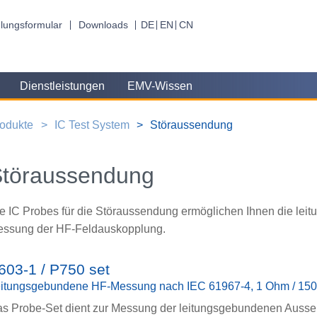
lungsformular
Downloads
DE
EN
CN
Dienstleistungen
EMV-Wissen
odukte
IC Test System
Störaussendung
Störaussendung
e IC Probes für die Störaussendung ermöglichen Ihnen die l
ssung der HF-Feldauskopplung.
603-1 / P750 set
itungsgebundene HF-Messung nach IEC 61967-4, 1 Ohm / 15
s Probe-Set dient zur Messung der leitungsgebundenen Auss