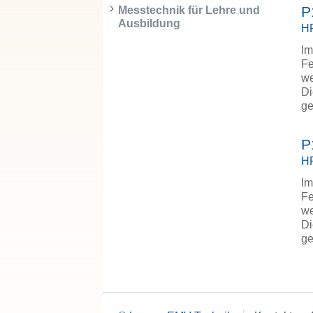
P
Messtechnik für Lehre und
Ausbildung
HF
Im
Fe
we
Di
ge
P
HF
Im
Fe
we
Di
ge