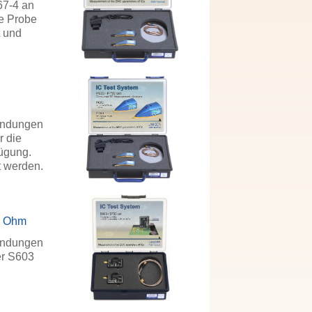
67-4 an
ne Probe
t und
endungen
r die
ügung.
t werden.
0 Ohm
endungen
er S603