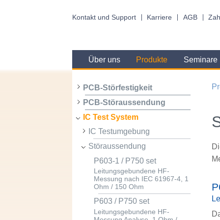
Kontakt und Support
Karriere
AGB
Zah
Über uns
Produkte
Seminare
Pr
PCB-Störfestigkeit
PCB-Störaussendung
IC Test System
IC Testumgebung
Störaussendung
Di
Me
P603-1 / P750 set
Leitungsgebundene HF-
Messung nach IEC 61967-4, 1
P
Ohm / 150 Ohm
Le
P603 / P750 set
Leitungsgebundene HF-
Da
Messung Analyse, 1 Ohm /