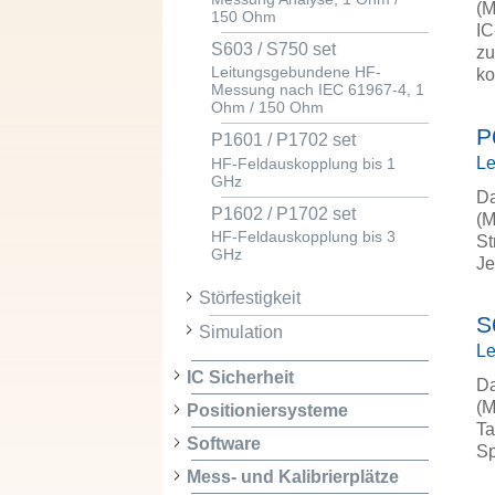
(M
150 Ohm
IC
S603 / S750 set
zu
Leitungsgebundene HF-
ko
Messung nach IEC 61967-4, 1
Ohm / 150 Ohm
P
P1601 / P1702 set
Le
HF-Feldauskopplung bis 1
GHz
Da
P1602 / P1702 set
(M
HF-Feldauskopplung bis 3
St
GHz
Je
Störfestigkeit
S
Simulation
Le
IC Sicherheit
Da
(M
Positioniersysteme
Ta
Software
S
Mess- und Kalibrierplätze