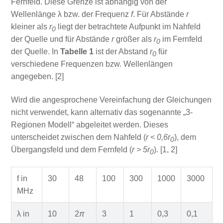
Fernfeld. Diese Grenze ist abhängig von der
Wellenlänge λ bzw. der Frequenz
f
. Für Abstände
r
kleiner als
r
liegt der betrachtete Aufpunkt im Nahfeld
0
der Quelle und für Abstände
r
größer als
r
im Fernfeld
0
der Quelle. In
Tabelle 1
ist der Abstand
r
für
0
verschiedene Frequenzen bzw. Wellenlängen
angegeben. [2]
Wird die angesprochene Vereinfachung der Gleichungen
nicht verwendet, kann alternativ das sogenannte „3-
Regionen Modell“ abgeleitet werden. Dieses
unterscheidet zwischen dem Nahfeld (
r < 0,6r
), dem
0
Übergangsfeld und dem Fernfeld (
r > 5r
). [1, 2]
0
f in
30
48
100
300
1000
3000
MHz
λ in
10
2
π
3
1
0,3
0,1