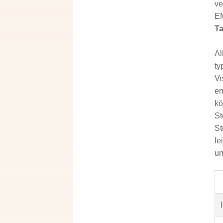
ve
EM
Ta
Al
ty
Ve
en
kö
St
St
le
un