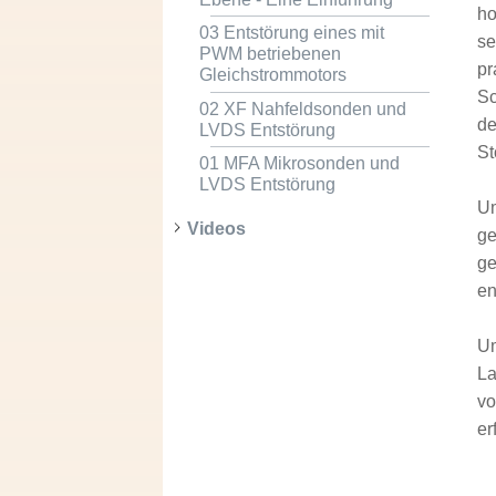
ho
03 Entstörung eines mit
se
PWM betriebenen
pr
Gleichstrommotors
Sc
02 XF Nahfeldsonden und
de
LVDS Entstörung
St
01 MFA Mikrosonden und
LVDS Entstörung
Um
Videos
ge
ge
en
Um
La
vo
er