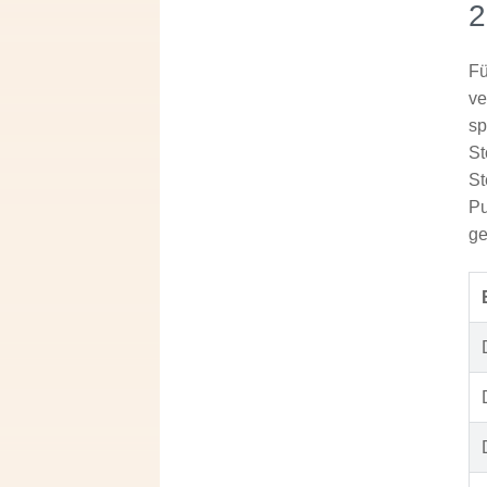
2
Fü
ve
sp
St
St
Pu
ge