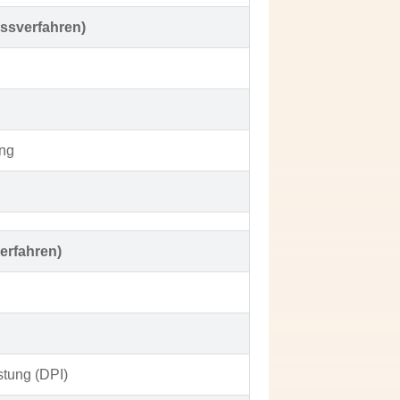
ssverfahren)
ung
verfahren)
stung (DPI)