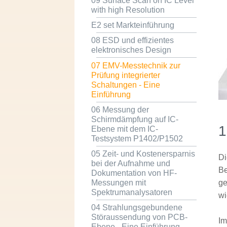
09 Surface Scan on IC Level
with high Resolution
E2 set Markteinführung
08 ESD und effizientes
elektronisches Design
07 EMV-Messtechnik zur
Prüfung integrierter
Schaltungen - Eine
Einführung
06 Messung der
Schirmdämpfung auf IC-
1
Ebene mit dem IC-
Testsystem P1402/P1502
05 Zeit- und Kostenersparnis
Di
bei der Aufnahme und
Be
Dokumentation von HF-
Messungen mit
ge
Spektrumanalysatoren
wi
04 Strahlungsgebundene
Störaussendung von PCB-
Im
Ebene - Eine Einführung