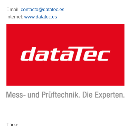
Email:
contacto@datatec.es
Internet:
www.datatec.es
Türkei