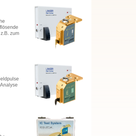
che
flösende
 z.B. zum
Feldpulse
-Analyse