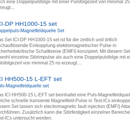
ch eine Doppelpulsfolge mit einer Pulsfolgezeit von minimal 25
rzeugt…
CI-DP HH1000-15 set
ppelpuls-Magnetfeldquelle Set
s Set ICI-DP HH1000-15 set ist für die zeitlich und örtlich
chauflösende Einkopplung elektromagnetischer Pulse in
cherheitskritische Schaltkreise (EMFI) konzipiert. Mit diesem S
wohl einzelne Störimpulse als auch eine Doppelpulsfolge mit e
lsfolgezeit von minimal 25 ns erzeugt…
CI HH500-15 L-EFT set
ls-Magnetfeldquelle set
s ICI HH500-15 L-EFT set beinhaltet eine Puls-Magnetfeldquel
lche schnelle transiente Magnetfeld-Pulse in Test-ICs einkoppel
esem Set lassen sich electromagnetic fault injection (EMFI) Att
rchführen. Zusätzlich kann die Störfestigkeit einzelner Bereich
st-ICs untersucht werden.