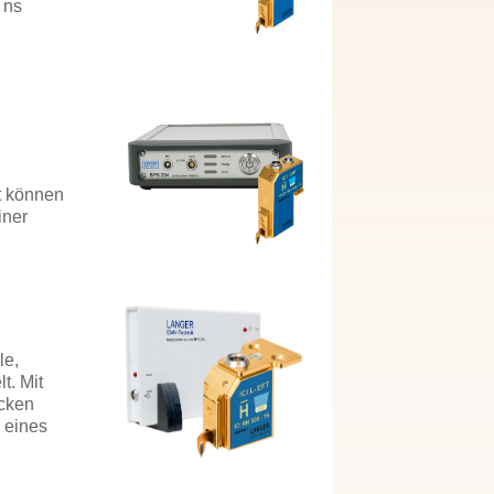
 ns
et können
iner
le,
t. Mit
acken
e eines