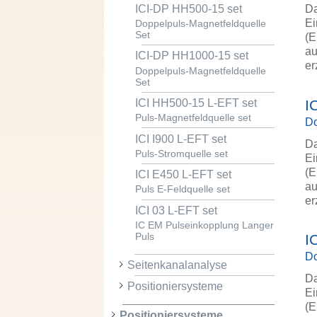
ICI-DP HH500-15 set
Da
Ei
Doppelpuls-Magnetfeldquelle
Set
(E
au
ICI-DP HH1000-15 set
er
Doppelpuls-Magnetfeldquelle
Set
I
ICI HH500-15 L-EFT set
Puls-Magnetfeldquelle set
Do
ICI I900 L-EFT set
Da
Puls-Stromquelle set
Ei
(E
ICI E450 L-EFT set
au
Puls E-Feldquelle set
er
ICI 03 L-EFT set
IC EM Pulseinkopplung Langer
Puls
I
Do
Seitenkanalanalyse
Da
Positioniersysteme
Ei
(E
Positioniersysteme