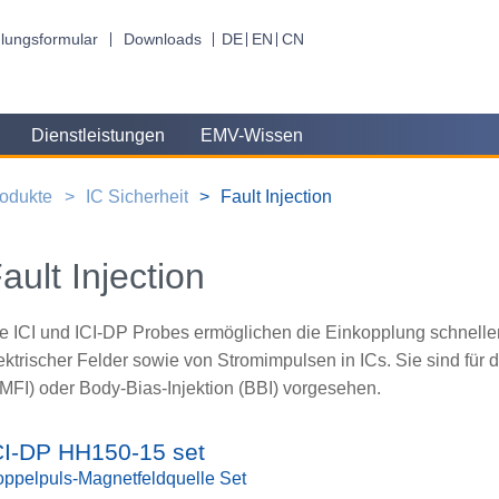
lungsformular
Downloads
DE
EN
CN
Dienstleistungen
EMV-Wissen
odukte
IC Sicherheit
Fault Injection
ault Injection
e ICI und ICI-DP Probes ermöglichen die Einkopplung schneller
ektrischer Felder sowie von Stromimpulsen in ICs. Sie sind für d
MFI) oder Body-Bias-Injektion (BBI) vorgesehen.
CI-DP HH150-15 set
ppelpuls-Magnetfeldquelle Set