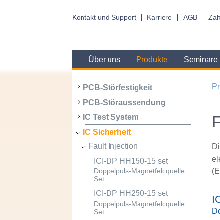
Kontakt und Support
Karriere
AGB
Zah
Über uns
Produkte
Seminare
Pr
PCB-Störfestigkeit
PCB-Störaussendung
F
IC Test System
IC Sicherheit
Fault Injection
Di
el
ICI-DP HH150-15 set
(E
Doppelpuls-Magnetfeldquelle
Set
ICI-DP HH250-15 set
I
Doppelpuls-Magnetfeldquelle
Do
Set