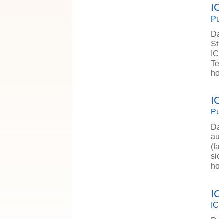
I
Pu
Da
St
IC
Te
ho
I
Pu
Da
au
(f
si
ho
I
IC