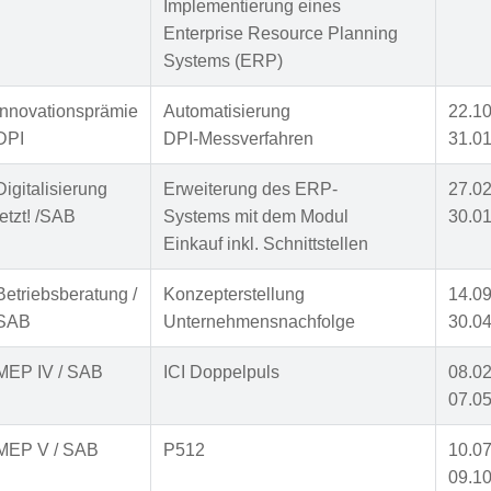
Implementierung eines
Enterprise Resource Planning
Systems (ERP)
Innovationsprämie
Automatisierung
22.10
DPI
DPI-Messverfahren
31.01
Digitalisierung
Erweiterung des ERP-
27.02
jetzt! /SAB
Systems mit dem Modul
30.01
Einkauf inkl. Schnittstellen
Betriebsberatung /
Konzepterstellung
14.09
SAB
Unternehmensnachfolge
30.04
MEP IV / SAB
ICI Doppelpuls
08.02
07.05
MEP V / SAB
P512
10.07
09.10