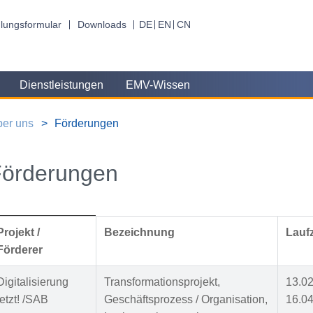
lungsformular
Downloads
DE
EN
CN
Dienstleistungen
EMV-Wissen
er uns
Förderungen
Förderungen
Projekt /
Bezeichnung
Laufz
Förderer
Digitalisierung
Transformationsprojekt,
13.02
jetzt! /SAB
Geschäftsprozess / Organisation,
16.04