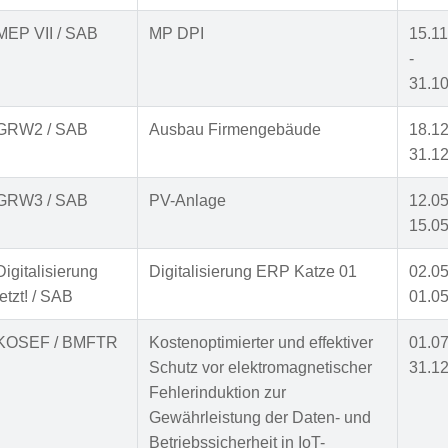
MEP VII / SAB
MP DPI
15.1
-
31.1
GRW2 / SAB
Ausbau Firmengebäude
18.12
31.12
GRW3 / SAB
PV-Anlage
12.05
15.05
Digitalisierung
Digitalisierung ERP Katze 01
02.05
jetzt! / SAB
01.05
KOSEF / BMFTR
Kostenoptimierter und effektiver
01.07
Schutz vor elektromagnetischer
31.12
Fehlerinduktion zur
Gewährleistung der Daten- und
Betriebssicherheit in IoT-