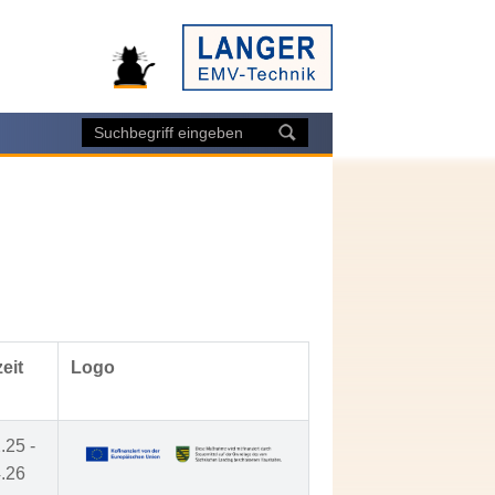
eit
Logo
.25 -
.26