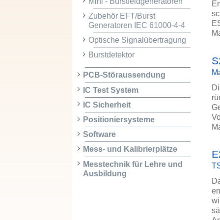
Mini - Burstfeldgeneratoren
En
sc
Zubehör EFT/Burst
ES
Generatoren IEC 61000-4-4
M
Optische Signalübertragung
Burstdetektor
S
Ma
PCB-Störaussendung
Di
IC Test System
rü
IC Sicherheit
Ge
Vo
Positioniersysteme
M
Software
Mess- und Kalibrierplätze
E
Messtechnik für Lehre und
TS
Ausbildung
Da
en
wi
sä