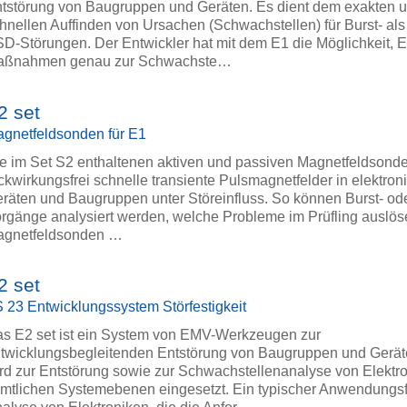
tstörung von Baugruppen und Geräten. Es dient dem exakten 
hnellen Auffinden von Ursachen (Schwachstellen) für Burst- al
D-Störungen. Der Entwickler hat mit dem E1 die Möglichkeit, 
aßnahmen genau zur Schwachste…
2 set
gnetfeldsonden für E1
e im Set S2 enthaltenen aktiven und passiven Magnetfeldson
ckwirkungsfrei schnelle transiente Pulsmagnetfelder in elektro
räten und Baugruppen unter Störeinfluss. So können Burst- o
rgänge analysiert werden, welche Probleme im Prüfling auslös
agnetfeldsonden …
2 set
 23 Entwicklungssystem Störfestigkeit
s E2 set ist ein System von EMV-Werkzeugen zur
twicklungsbegleitenden Entstörung von Baugruppen und Gerät
rd zur Entstörung sowie zur Schwachstellenanalyse von Elektro
mtlichen Systemebenen eingesetzt. Ein typischer Anwendungsfal