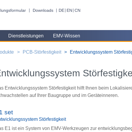
lungsformular
Downloads
DE
EN
CN
Dienstleistungen
EMV-Wissen
odukte
PCB-Störfestigkeit
Entwicklungssystem Störfesti
ntwicklungssystem Störfestigke
s Entwicklungssystem Störfestigkeit hilft Ihnen beim Lokalisie
hwachstellen auf Ihrer Baugruppe und im Geräteinneren.
1 set
twicklungssystem Störfestigkeit
s E1 ist ein System von EMV-Werkzeugen zur entwicklungsbe