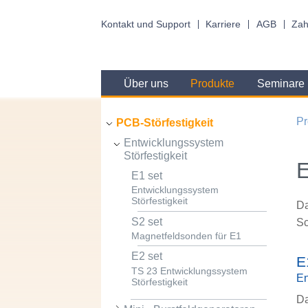
Kontakt und Support
Karriere
AGB
Zah
Über uns
Produkte
Seminare
Pr
PCB-Störfestigkeit
Entwicklungssystem
Störfestigkeit
E
E1 set
Entwicklungssystem
Störfestigkeit
Da
S2 set
Sc
Magnetfeldsonden für E1
E2 set
E
TS 23 Entwicklungssystem
En
Störfestigkeit
Da