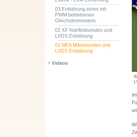
03 Entstörung eines mit
PWM betriebenen
Gleichstrommotors
02 XF Nahfeldsonden und
LVDS Entstörung
01 MFA Mikrosonden und
LVDS Entstörung
Videos
B
L
I
Pa
u
We
Zw