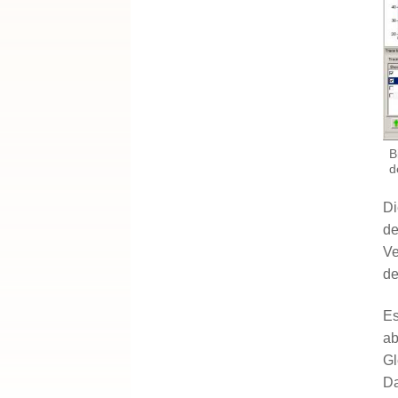
B
d
Di
de
Ve
de
Es
ab
Gl
Da