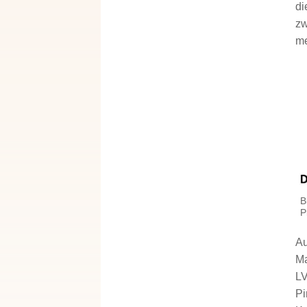
di
zw
me
B
P
Au
M
LV
Pi