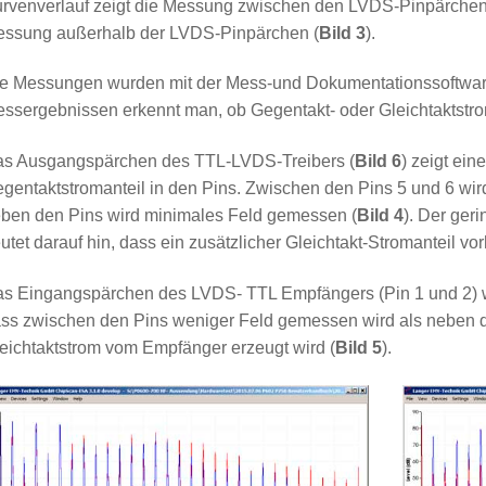
rvenverlauf zeigt die Messung zwischen den LVDS-Pinpärchen
ssung außerhalb der LVDS-Pinpärchen (
Bild 3
).
e Messungen wurden mit der Mess-und Dokumentationssoftwar
ssergebnissen erkennt man, ob Gegentakt- oder Gleichtaktstro
s Ausgangspärchen des TTL-LVDS-Treibers (
Bild 6
) zeigt ei
gentaktstromanteil in den Pins. Zwischen den Pins 5 und 6 w
ben den Pins wird minimales Feld gemessen (
Bild 4
). Der ger
utet darauf hin, dass ein zusätzlicher Gleichtakt-Stromanteil vor
s Eingangspärchen des LVDS- TTL Empfängers (Pin 1 und 2) w
ss zwischen den Pins weniger Feld gemessen wird als neben d
eichtaktstrom vom Empfänger erzeugt wird (
Bild 5
).