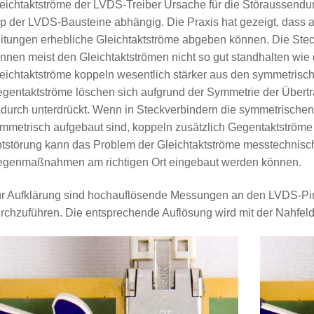
eichtaktströme der LVDS-Treiber Ursache für die Störaussendun
p der LVDS-Bausteine abhängig. Die Praxis hat gezeigt, dass
itungen erhebliche Gleichtaktströme abgeben können. Die Ste
nnen meist den Gleichtaktströmen nicht so gut standhalten wi
eichtaktströme koppeln wesentlich stärker aus den symmetris
gentaktströme löschen sich aufgrund der Symmetrie der Über
durch unterdrückt. Wenn in Steckverbindern die symmetrischen
mmetrisch aufgebaut sind, koppeln zusätzlich Gegentaktströme
tstörung kann das Problem der Gleichtaktströme messtechnisch
genmaßnahmen am richtigen Ort eingebaut werden können.
r Aufklärung sind hochauflösende Messungen an den LVDS-Pin
rchzuführen. Die entsprechende Auflösung wird mit der Nahfe