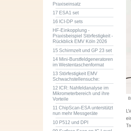
Praxiseinsatz
17 ESA1 set
16 ICI-DP sets
HF-Einkopplung -
Praxisbeispiel Störfestigkeit -
Rückblick EMV Köln 2026
15 Schirmzelt und GP 23 set
14 Mini-Burstfeldgeneratoren
im Westentaschenformat
13 Störfestigkeit EMV
Schwachstellensuche:
12 ICR: Nahfeldanalyse im
Mikrometerbereich und ihre
B
Vorteile
11 ChipScan-ESA unterstützt
LV
nun mehr Messgeräte
ei
10 P512 und DPI
Tr