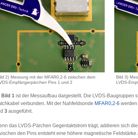
ild 2) Messung mit der MFAR0,2-6 zwischen dem
Bild 3) Me
VDS-Empfängerpärchen Pins 1 und 2
LVDS-Empfä
m
Bild 1
ist der Messaufbau dargestellt. Die LVDS-Baugruppen 
tchkabel verbunden. Mit der Nahfeldsonde
MFAR0,2-6
werden 
nd
3
ausgeführt.
nn das LVDS-Pärchen Gegentaktstrom trägt, addieren sich die
ischen den Pins entsteht eine höhere magnetische Feldstärke