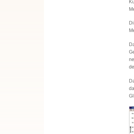
Ku
Me
Di
Me
Da
Ge
ne
de
Da
da
Gl