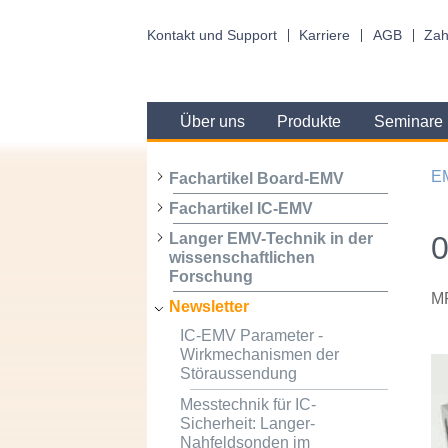
Kontakt und Support
Karriere
AGB
Zah
Über uns
Produkte
Seminare
E
Fachartikel Board-EMV
Fachartikel IC-EMV
0
Langer EMV-Technik in der
wissenschaftlichen
Forschung
MF
Newsletter
IC-EMV Parameter -
Wirkmechanismen der
Störaussendung
Messtechnik für IC-
Sicherheit: Langer-
Nahfeldsonden im