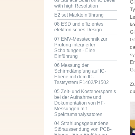
09 Surface Scan on IC Level
Gl
with high Resolution
Ty
E2 set Markteinführung
Le
08 ESD und effizientes
kö
elektronisches Design
Gl
07 EMV-Messtechnik zur
Ge
Prüfung integrierter
da
Schaltungen - Eine
sy
Einführung
En
06 Messung der
Ge
Schirmdämpfung auf IC-
Ebene mit dem IC-
Testsystem P1402/P1502
Zu
du
05 Zeit- und Kostenersparnis
bei der Aufnahme und
Dokumentation von HF-
Messungen mit
Spektrumanalysatoren
04 Strahlungsgebundene
Störaussendung von PCB-
Ebene - Eine Einführung