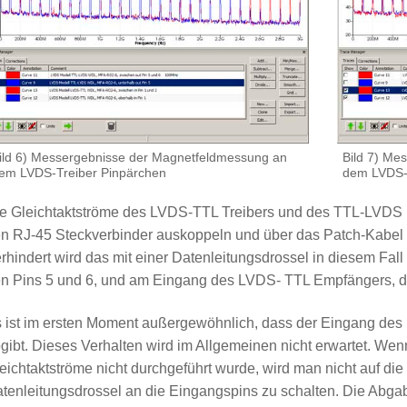
ild 6) Messergebnisse der Magnetfeldmessung an
Bild 7) Me
em LVDS-Treiber Pinpärchen
dem LVDS-
e Gleichtaktströme des LVDS-TTL Treibers und des TTL-LVDS
n RJ-45 Steckverbinder auskoppeln und über das Patch-Kabe
rhindert wird das mit einer Datenleitungsdrossel in diesem Fa
n Pins 5 und 6, und am Eingang des LVDS- TTL Empfängers, d
 ist im ersten Moment außergewöhnlich, dass der Eingang de
gibt. Dieses Verhalten wird im Allgemeinen nicht erwartet. We
eichtaktströme nicht durchgeführt wurde, wird man nicht auf di
tenleitungsdrossel an die Eingangspins zu schalten. Die Abga