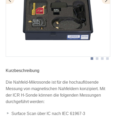
Bias-Tee BT 706
Lieferumfang
ICR HH150-27
Kurzbeschreibung
Die Nahfeld-Mikrosonde ist für die hochauflösende
Messung von magnetischen Nahfeldern konzipiert. Mit
der ICR H-Sonde können die folgenden Messungen
durchgeführt werden:
Surface Scan über IC nach IEC 61967-3