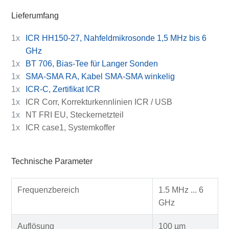
Lieferumfang
1x
ICR HH150-27, Nahfeldmikrosonde 1,5 MHz bis 6
GHz
1x
BT 706, Bias-Tee für Langer Sonden
1x
SMA-SMA RA, Kabel SMA-SMA winkelig
1x
ICR-C, Zertifikat ICR
1x
ICR Corr, Korrekturkennlinien ICR / USB
1x
NT FRI EU, Steckernetzteil
1x
ICR case1, Systemkoffer
Technische Parameter
Frequenzbereich
1.5 MHz ... 6
GHz
Auflösung
100 µm