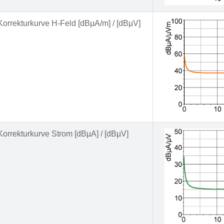
Korrekturkurve H-Feld [dBµA/m] / [dBµV]
Korrekturkurve Strom [dBµA] / [dBµV]