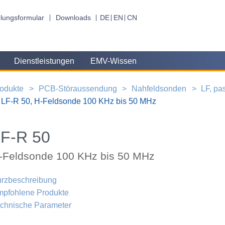
lungsformular
Downloads
DE
EN
CN
Dienstleistungen
EMV-Wissen
odukte
PCB-Störaussendung
Nahfeldsonden
LF, pa
LF-R 50, H-Feldsonde 100 KHz bis 50 MHz
F-R 50
-Feldsonde 100 KHz bis 50 MHz
rzbeschreibung
pfohlene Produkte
chnische Parameter