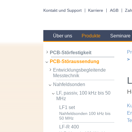
Kontakt und Support
Karriere
AGB
Zah
Über uns
Produkte
Seminare
Pr
PCB-Störfestigkeit
PCB-Störaussendung
Entwicklungsbegleitende
Messtechnik
L
Nahfeldsonden
H
LF, passiv, 100 kHz bis 50
MHz
Ku
LF1 set
Em
Nahfeldsonden 100 kHz bis
50 MHz
Te
LF-R 400