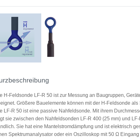
urzbeschreibung
e H-Feldsonde LF-R 50 ist zur Messung an Baugruppen, Geräte
eignet. Größere Bauelemente können mit der H-Feldsonde als St
e LF-R 50 ist eine passive Nahfeldsonde. Mit ihrem Durchmesse
egt sie zwischen den Nahfeldsonden LF-R 400 (25 mm) und LF-R
ndlich. Sie hat eine Mantelstromdämpfung und ist elektrisch g
nen Spektrumanalysator oder ein Oszilloskop mit 50 Ω Eingan