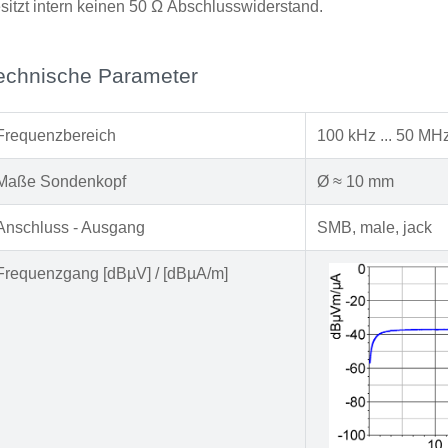
sitzt intern keinen 50 Ω Abschlusswiderstand.
echnische Parameter
Frequenzbereich
100 kHz ... 50 MH
Maße Sondenkopf
Ø ≈ 10 mm
Anschluss - Ausgang
SMB, male, jack
Frequenzgang [dBµV] / [dBµA/m]