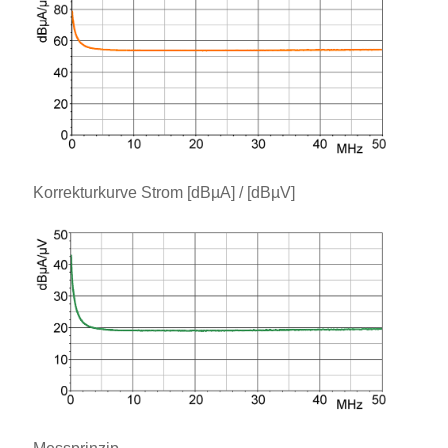
Korrekturkurve Strom [dBµA] / [dBµV]