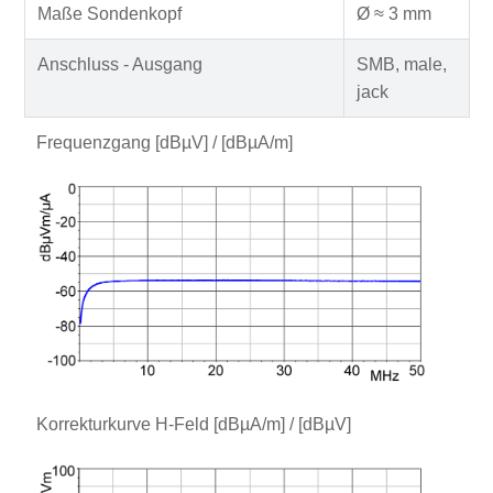
Maße Sondenkopf
Ø ≈ 3 mm
Anschluss - Ausgang
SMB, male,
jack
Frequenzgang [dBµV] / [dBµA/m]
Korrekturkurve H-Feld [dBµA/m] / [dBµV]