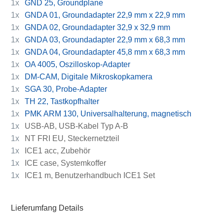
1x
GND 25, Groundplane
1x
GNDA 01, Groundadapter 22,9 mm x 22,9 mm
1x
GNDA 02, Groundadapter 32,9 x 32,9 mm
1x
GNDA 03, Groundadapter 22,9 mm x 68,3 mm
1x
GNDA 04, Groundadapter 45,8 mm x 68,3 mm
1x
OA 4005, Oszilloskop-Adapter
1x
DM-CAM, Digitale Mikroskopkamera
1x
SGA 30, Probe-Adapter
1x
TH 22, Tastkopfhalter
1x
PMK ARM 130, Universalhalterung, magnetisch
1x
USB-AB, USB-Kabel Typ A-B
1x
NT FRI EU, Steckernetzteil
1x
ICE1 acc, Zubehör
1x
ICE case, Systemkoffer
1x
ICE1 m, Benutzerhandbuch ICE1 Set
Lieferumfang Details