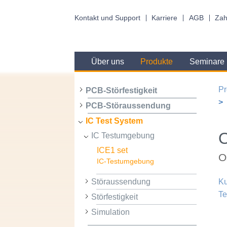
Kontakt und Support
Karriere
AGB
Zah
Über uns
Produkte
Seminare
Pr
PCB-Störfestigkeit
PCB-Störaussendung
IC Test System
IC Testumgebung
ICE1 set
O
IC-Testumgebung
Störaussendung
Ku
Te
Störfestigkeit
Simulation