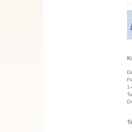
K
De
Fl
1-
Ta
Di
T