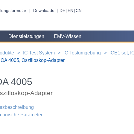
lungsformular
Downloads
DE
EN
CN
Dienstleistungen
EMV-Wissen
odukte
IC Test System
IC Testumgebung
ICE1 set, 
OA 4005, Oszilloskop-Adapter
OA 4005
szilloskop-Adapter
rzbeschreibung
chnische Parameter