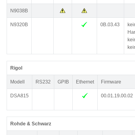
N9038B
N9320B
0B.03.43
kei
Har
kei
kei
Rigol
Modell
RS232
GPIB
Ethernet
Firmware
DSA815
00.01.19.00.02
Rohde & Schwarz