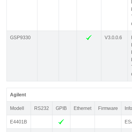
GSP9330
V3.0.0.6
Agilent
Modell
RS232
GPIB
Ethernet
Firmware
Inf
E4401B
ESA