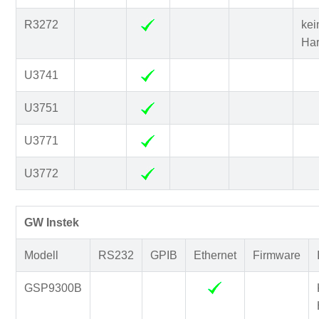
R3272
kei
Ha
U3741
U3751
U3771
U3772
GW Instek
Modell
RS232
GPIB
Ethernet
Firmware
GSP9300B