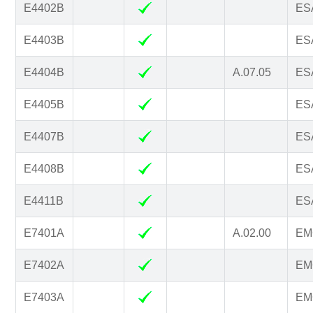
E4402B
ESA
E4403B
ESA
E4404B
A.07.05
ESA
E4405B
ESA
E4407B
ESA
E4408B
ESA
E4411B
ESA
E7401A
A.02.00
EM
E7402A
EM
E7403A
EM