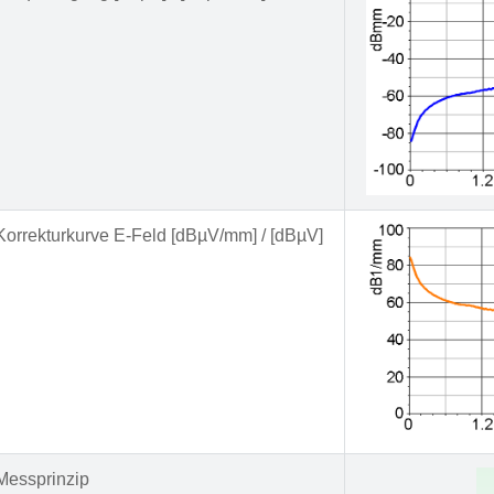
Korrekturkurve E-Feld [dBµV/mm] / [dBµV]
Messprinzip