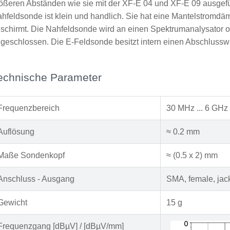
ößeren Abständen wie sie mit der XF-E 04 und XF-E 09 ausgeführ
hfeldsonde ist klein und handlich. Sie hat eine Mantelstromdämp
schirmt. Die Nahfeldsonde wird an einen Spektrumanalysator o
geschlossen. Die E-Feldsonde besitzt intern einen Abschlussw
echnische Parameter
Frequenzbereich
30 MHz ... 6 GHz
Auflösung
≈ 0.2 mm
Maße Sondenkopf
≈ (0.5 x 2) mm
Anschluss - Ausgang
SMA, female, jac
Gewicht
15 g
Frequenzgang [dBµV] / [dBµV/mm]