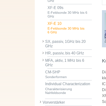
GHz
XF-E 09s
E-Feldsonde 30 MHz bis 6
GHz
XF-E 10
E-Feldsonde 30 MHz bis
6 GHz
SX, passiv, 1GHz bis 20
GHz
HR, passiv, bis 40 GHz
K
MFA, aktiv, 1 MHz bis 6
GHz
CM-SHP
Di
Sonderformen
kl
IC
Individual Characterization
Charakterisierung
Di
Nahfeldsonde
XF
So
Vorverstärker