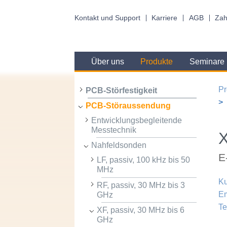
Kontakt und Support
Karriere
AGB
Zah
Über uns
Produkte
Seminare
Pr
PCB-Störfestigkeit
PCB-Störaussendung
Entwicklungsbegleitende
Messtechnik
Nahfeldsonden
E
LF, passiv, 100 kHz bis 50
MHz
Ku
RF, passiv, 30 MHz bis 3
Em
GHz
Te
XF, passiv, 30 MHz bis 6
GHz