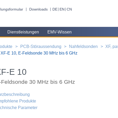
lungsformular
Downloads
DE
EN
CN
Dienstleistungen
EMV-Wissen
odukte
PCB-Störaussendung
Nahfeldsonden
XF, pa
XF-E 10, E-Feldsonde 30 MHz bis 6 GHz
XF-E 10
-Feldsonde 30 MHz bis 6 GHz
rzbeschreibung
pfohlene Produkte
chnische Parameter