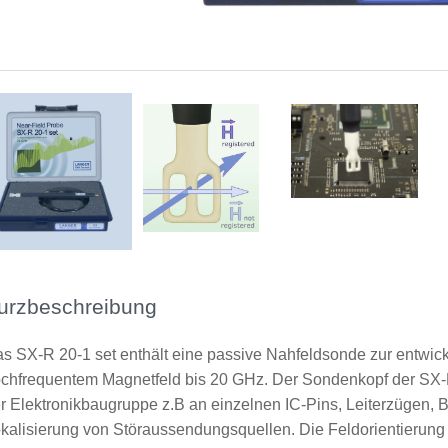
Messprinzip
Anwendung SX-R 20-1
urzbeschreibung
s SX-R 20-1 set enthält eine passive Nahfeldsonde zur entwi
chfrequentem Magnetfeld bis 20 GHz. Der Sondenkopf der SX-
r Elektronikbaugruppe z.B an einzelnen IC-Pins, Leiterzügen, 
kalisierung von Störaussendungsquellen. Die Feldorientierung 