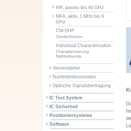
HR, passiv, bis 40 GHz
MFA, aktiv, 1 MHz bis 6
GHz
CM-SHP
Sonderformen
Individual Characterization
Charakterisierung
Nahfeldsonde
Vorverstärker
Nahfeldmikrosonden
Optische Signalübertragung
K
IC Test System
Da
IC Sicherheit
ho
Positioniersysteme
de
Software
Lo