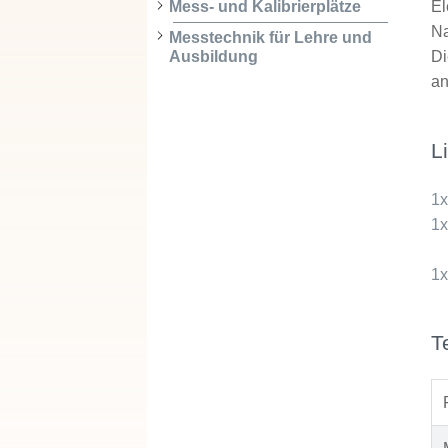
El
Mess- und Kalibrierplätze
Na
Messtechnik für Lehre und
Ausbildung
Di
an
L
1
1
1
T