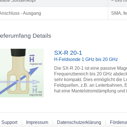
Maße Sondenkopf
≈ 6x6 
Anschluss - Ausgang
SMA, fe
ieferumfang Details
SX-R 20-1
H-Feldsonde 1 GHz bis 20 GHz
Die SX-R 20-1 ist eine passive Mag
Frequenzbereich bis 20 GHz abdeckt
sehr kompakt. Dies ermöglicht die Lo
Feldquellen, z.B. an Leiterbahnen,
hat eine Mantelstromdämpfung und i
 Support
Impressum
Datenschutzerklärung
Förderu