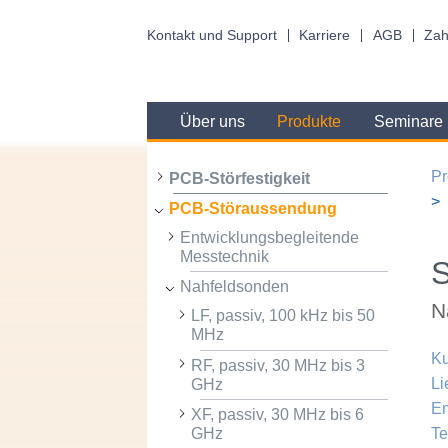
Kontakt und Support
Karriere
AGB
Zah
Über uns
Produkte
Seminare
Pr
PCB-Störfestigkeit
PCB-Störaussendung
Entwicklungsbegleitende
Messtechnik
S
Nahfeldsonden
N
LF, passiv, 100 kHz bis 50
MHz
Ku
RF, passiv, 30 MHz bis 3
Li
GHz
Em
XF, passiv, 30 MHz bis 6
GHz
Te