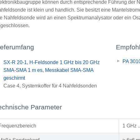
ektronikbaugruppe können durch entsprechende Führung der Na
hfeldsonde ist klein und handlich. Sie besitzt eine Mantelstrom
e Nahfeldsonde wird an einen Spektrumanalysator oder ein Osz
geschlossen.
ieferumfang
Empfohl
PA 3010
x
SX-R 20-1, H-Feldsonde 1 GHz bis 20 GHz
x
SMA-SMA 1 m es, Messkabel SMA-SMA
geschirmt
x
Case 4, Systemkoffer für 4 Nahfeldsonden
echnische Parameter
Frequenzbereich
1 GHz .