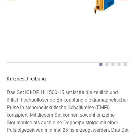
Schematischer Aufbau mit Mover
Kofferinhalt ICI-DP HH500-15 set
Lieferumfang
Kurzbeschreibung
Das Set ICI-DP HH 500-15 set ist für die zeitlich und
örtlich hochauflösende Einkopplung elektromagnetischer
Pulse in sicherheitskritische Schaltkreise (EMFI)
konzipiert. Mit diesem Set können sowohl einzelne
Störimpulse als auch eine Doppelpulsfolge mit einer
Pulsfolgezeit von minimal 25 ns erzeugt werden. Das Set