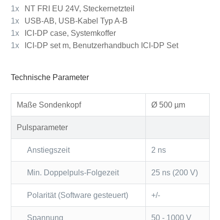
1x
NT FRI EU 24V, Steckernetzteil
1x
USB-AB, USB-Kabel Typ A-B
1x
ICI-DP case, Systemkoffer
1x
ICI-DP set m, Benutzerhandbuch ICI-DP Set
Technische Parameter
Maße Sondenkopf
Ø 500 µm
Pulsparameter
Anstiegszeit
2 ns
Min. Doppelpuls-Folgezeit
25 ns (200 V)
Polarität (Software gesteuert)
+/-
Spannung
50 - 1000 V