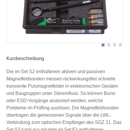
Anwendung mit Sonde MSA 02-05U
Anwendung mit Magnetfeldsonde MS 102U
Kurzbeschreibung
Die im Set S2 enthaltenen aktiven und passiven
Magnetfeldsonden messen rückwirkungsfrei schnelle
transiente Pulsmagnetfelder in elektronischen Geräten
und Baugruppen unter Störeinfluss. So können Burst-
oder ESD-Vorgänge analysiert werden, welche
Probleme im Prüfling auslösen. Die Magnetfeldsonden
übertragen die gemessenen Signale über die LWL-
Verbindung zum optischen Empfänger des SGZ 21. Das
Set S2 kann nur mit dem im Set E1 enthaltenen