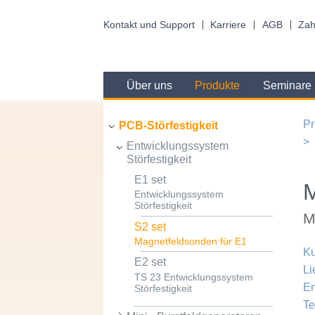
Kontakt und Support
Karriere
AGB
Zah
Über uns
Produkte
Seminare
Pr
PCB-Störfestigkeit
Entwicklungssystem
Störfestigkeit
E1 set
Entwicklungssystem
Störfestigkeit
M
S2 set
Magnetfeldsonden für E1
Ku
E2 set
Li
TS 23 Entwicklungssystem
Em
Störfestigkeit
Te