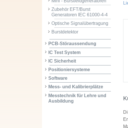
Mini - Burstfeldgeneratoren
Li
Zubehör EFT/Burst
Generatoren IEC 61000-4-4
Optische Signalübertragung
Burstdetektor
PCB-Störaussendung
IC Test System
IC Sicherheit
Positioniersysteme
Software
Mess- und Kalibrierplätze
Messtechnik für Lehre und
K
Ausbildung
Di
Em
Ma