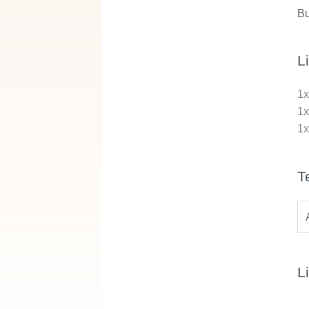
Bu
L
1
1
1
T
L