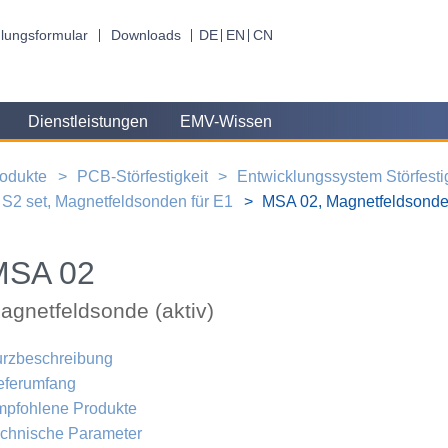
lungsformular
Downloads
DE
EN
CN
Dienstleistungen
EMV-Wissen
odukte
PCB-Störfestigkeit
Entwicklungssystem Störfesti
S2 set, Magnetfeldsonden für E1
MSA 02, Magnetfeldsonde 
MSA 02
agnetfeldsonde (aktiv)
rzbeschreibung
eferumfang
pfohlene Produkte
chnische Parameter