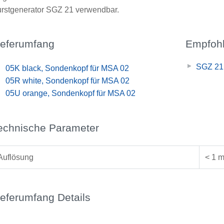
rstgenerator SGZ 21 verwendbar.
ieferumfang
Empfohl
SGZ 21,
x
05K black, Sondenkopf für MSA 02
x
05R white, Sondenkopf für MSA 02
x
05U orange, Sondenkopf für MSA 02
echnische Parameter
Auflösung
< 1 
ieferumfang Details