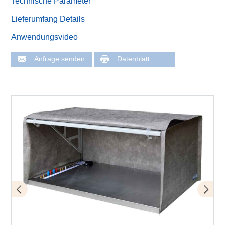
Technische Parameter
Lieferumfang Details
Anwendungsvideo
Anfrage senden
Datenblatt
Lieferumfang
Grundplatte mit Zeltgestänge zusammengeklappt