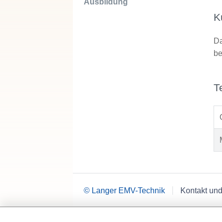
Ausbildung
K
Da
be
T
© Langer EMV-Technik
Kontakt und