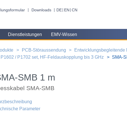
lungsformular
Downloads
DE
EN
CN
Dienstleistungen
EMV-Wissen
odukte
PCB-Störaussendung
Entwicklungsbegleitende
P1602 / P1702 set, HF-Feldauskopplung bis 3 GHz
SMA-S
SMA-SMB 1 m
esskabel SMA-SMB
rzbeschreibung
chnische Parameter