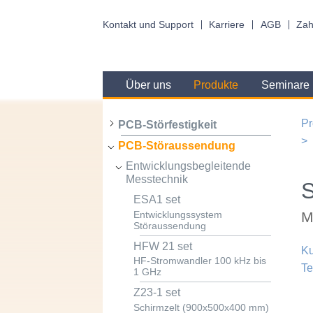
Kontakt und Support
Karriere
AGB
Zah
Über uns
Produkte
Seminare
Pr
PCB-Störfestigkeit
PCB-Störaussendung
Entwicklungsbegleitende
Messtechnik
ESA1 set
M
Entwicklungssystem
Störaussendung
HFW 21 set
Ku
HF-Stromwandler 100 kHz bis
Te
1 GHz
Z23-1 set
Schirmzelt (900x500x400 mm)