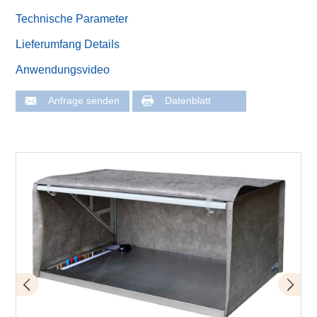
Technische Parameter
Lieferumfang Details
Anwendungsvideo
Anfrage senden
Datenblatt
Lieferumfang
Grundplatte mit Zeltgestänge zusammengeklappt