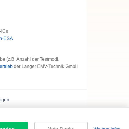
t-ICs
an-ESA
e (z.B. Anzahl der Testmodi,
ertrieb
der Langer EMV-Technik GmbH
ngen
tanden
Nein Danke