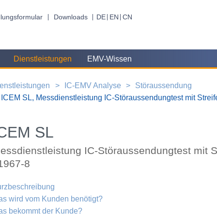
lungsformular
Downloads
DE
EN
CN
Dienstleistungen
EMV-Wissen
enstleistungen
IC-EMV Analyse
Störaussendung
ICEM SL, Messdienstleistung IC-Störaussendungtest mit Strei
ICEM SL
essdienstleistung IC-Störaussendungtest mit S
1967-8
rzbeschreibung
s wird vom Kunden benötigt?
as bekommt der Kunde?