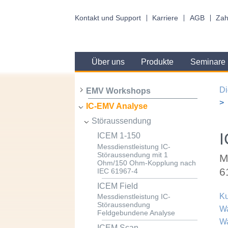
Kontakt und Support
Karriere
AGB
Zah
Über uns
Produkte
Seminare
Di
EMV Workshops
IC-EMV Analyse
Störaussendung
ICEM 1-150
Messdienstleistung IC-
Störaussendung mit 1
M
Ohm/150 Ohm-Kopplung nach
6
IEC 61967-4
ICEM Field
Ku
Messdienstleistung IC-
Störaussendung
Wa
Feldgebundene Analyse
W
ICEM Scan