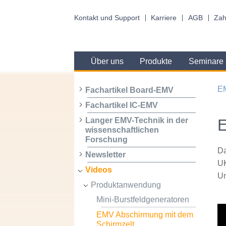
Kontakt und Support
Karriere
AGB
Zah
Über uns
Produkte
Seminare
E
Fachartikel Board-EMV
Fachartikel IC-EMV
E
Langer EMV-Technik in der
wissenschaftlichen
Forschung
Da
Newsletter
UK
Videos
Um
Produktanwendung
Mini-Burstfeldgeneratoren
EMV Abschirmung mit dem
Schirmzelt