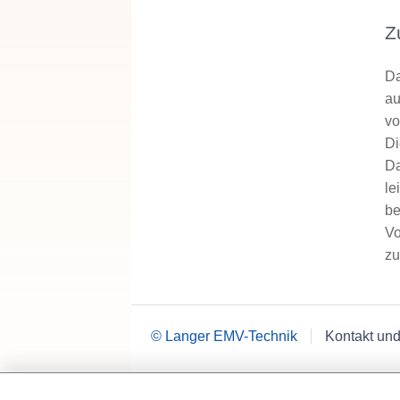
Z
Da
au
vo
Di
Da
le
be
Vo
zu
© Langer EMV-Technik
Kontakt und