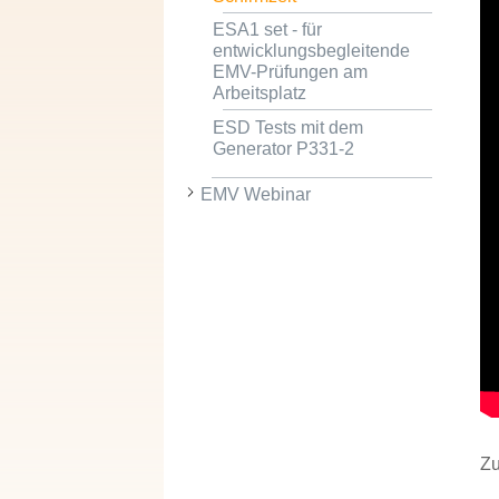
ESA1 set - für
entwicklungsbegleitende
EMV-Prüfungen am
Arbeitsplatz
ESD Tests mit dem
Generator P331-2
EMV Webinar
Zu