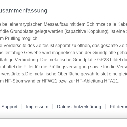
usammenfassung
 bei einem typischen Messaufbau mit dem Schirmzelt alle Kabel z
f die Grundplatte gelegt werden (kapazitive Kopplung), ist ei
m Prüfling möglich.
e Vorderseite des Zeltes ist separat zu öffnen, das gesamte Ze
s leitfähige Gewebe wird magnetisch von der Grundplatte gehalt
itfähige Verbindung. Die metallische Grundplatte GP23 bildet 
inhaltet die Filter für die Prüflingsversorgung sowie für die V
rverstärkers.Die metallische Oberfläche gewährleistet eine gle
m HF-Stromwandler HFW21 bzw. zur HF-Ableitung HFA21.
 Support
Impressum
Datenschutzerklärung
Förderu