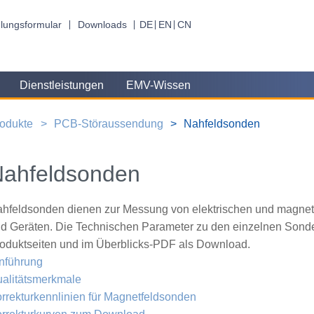
lungsformular
Downloads
DE
EN
CN
Dienstleistungen
EMV-Wissen
odukte
PCB-Störaussendung
Nahfeldsonden
ahfeldsonden
hfeldsonden dienen zur Messung von elektrischen und magne
d Geräten. Die Technischen Parameter zu den einzelnen Sonden
oduktseiten und im Überblicks-PDF als Download.
nführung
alitätsmerkmale
rrekturkennlinien für Magnetfeldsonden