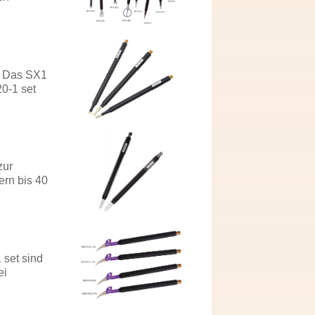
. Das SX1
0-1 set
zur
rn bis 40
 set sind
ei