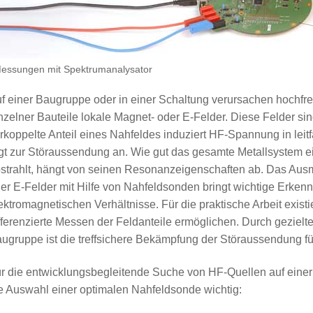
essungen mit Spektrumanalysator
f einer Baugruppe oder in einer Schaltung verursachen hoch
nzelner Bauteile lokale Magnet- oder E-Felder. Diese Felder si
rkoppelte Anteil eines Nahfeldes induziert HF-Spannung in lei
gt zur Störaussendung an. Wie gut das gesamte Metallsystem 
strahlt, hängt von seinen Resonanzeigenschaften ab. Das Aus
er E-Felder mit Hilfe von Nahfeldsonden bringt wichtige Erken
ektromagnetischen Verhältnisse. Für die praktische Arbeit exist
fferenzierte Messen der Feldanteile ermöglichen. Durch gezielt
ugruppe ist die treffsichere Bekämpfung der Störaussendung fü
r die entwicklungsbegleitende Suche von HF-Quellen auf einer 
e Auswahl einer optimalen Nahfeldsonde wichtig: