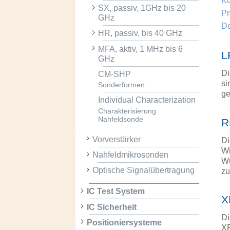
Ko
SX, passiv, 1GHz bis 20
Pr
GHz
D
HR, passiv, bis 40 GHz
MFA, aktiv, 1 MHz bis 6
L
GHz
Di
CM-SHP
si
Sonderformen
ge
Individual Characterization
Charakterisierung
Nahfeldsonde
R
Vorverstärker
Di
Wi
Nahfeldmikrosonden
Wu
Optische Signalübertragung
z
IC Test System
X
IC Sicherheit
Di
Positioniersysteme
XF