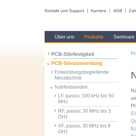
Kontakt und Support
Karriere
AGB
Zah
Über uns
Produkte
Seminare
Pr
PCB-Störfestigkeit
PCB-Störaussendung
Entwicklungsbegleitende
N
Messtechnik
Nahfeldsonden
Na
LF, passiv, 100 kHz bis 50
un
MHz
Pr
RF, passiv, 30 MHz bis 3
Ei
GHz
Qu
XF, passiv, 30 MHz bis 6
Ko
GHz