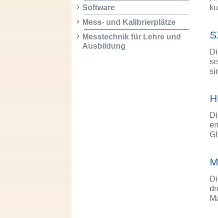
Software
ku
Mess- und Kalibrierplätze
S
Messtechnik für Lehre und
Ausbildung
Di
se
si
H
Di
en
G
M
Di
dr
Ma