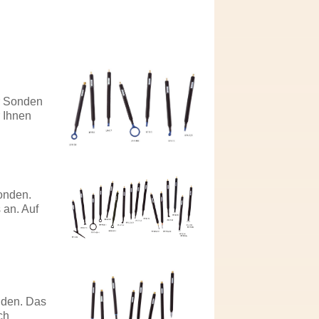
er Sonden
 Ihnen
onden.
 an. Auf
nden. Das
ch