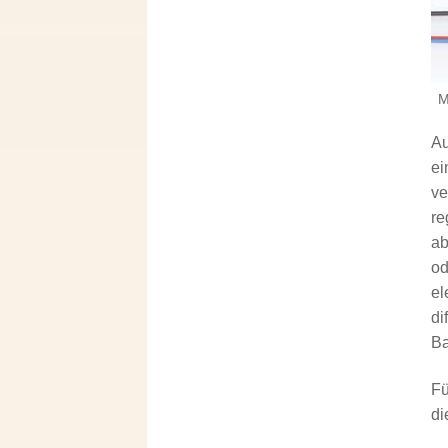
M
Au
ei
ve
re
ab
od
el
di
Ba
Fü
di