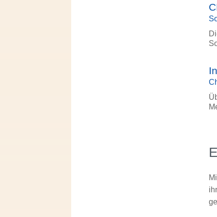
C
S
Di
So
I
Ch
Üb
Me
E
Mi
ih
ge