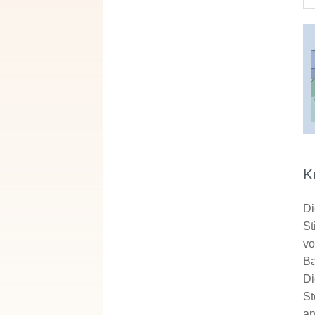
K
Di
St
vo
Ba
Di
St
an