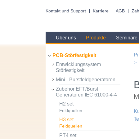
Kontakt und Support
Karriere
AGB
Zah
Über uns
Produkte
Seminare
Pr
PCB-Störfestigkeit
Entwicklungssystem
Störfestigkeit
Mini - Burstfeldgeneratoren
Zubehör EFT/Burst
Generatoren IEC 61000-4-4
M
H2 set
Feldquellen
Ku
Te
H3 set
Feldquellen
PT4 set