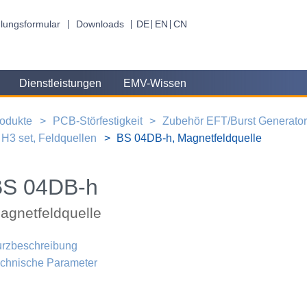
lungsformular
Downloads
DE
EN
CN
Dienstleistungen
EMV-Wissen
odukte
PCB-Störfestigkeit
Zubehör EFT/Burst Generato
H3 set, Feldquellen
BS 04DB-h, Magnetfeldquelle
BS 04DB-h
agnetfeldquelle
rzbeschreibung
chnische Parameter