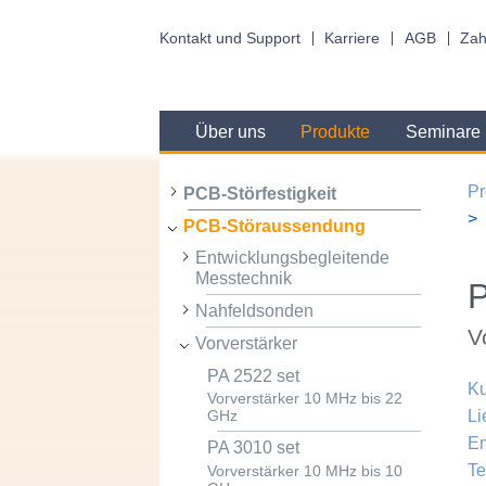
Kontakt und Support
Karriere
AGB
Zah
Über uns
Produkte
Seminare
Pr
PCB-Störfestigkeit
PCB-Störaussendung
Entwicklungsbegleitende
Messtechnik
P
Nahfeldsonden
V
Vorverstärker
PA 2522 set
Ku
Vorverstärker 10 MHz bis 22
Li
GHz
Em
PA 3010 set
Te
Vorverstärker 10 MHz bis 10