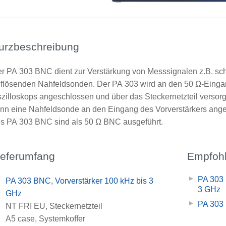
urzbeschreibung
r PA 303 BNC dient zur Verstärkung von Messsignalen z.B. s
flösenden Nahfeldsonden. Der PA 303 wird an den 50 Ω-Einga
zilloskops angeschlossen und über das Steckernetzteil versor
nn eine Nahfeldsonde an den Eingang des Vorverstärkers ang
s PA 303 BNC sind als 50 Ω BNC ausgeführt.
ieferumfang
Empfohl
PA 303 
x
PA 303 BNC, Vorverstärker 100 kHz bis 3
3 GHz
GHz
PA 303 
x
NT FRI EU, Steckernetzteil
x
A5 case, Systemkoffer