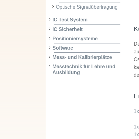
Optische Signalübertragung
IC Test System
K
IC Sicherheit
Positioniersysteme
De
Software
au
Mess- und Kalibrierplätze
Os
Messtechnik für Lehre und
ka
Ausbildung
de
L
1
1
1