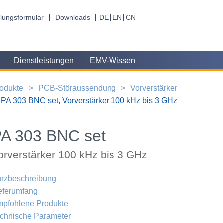
lungsformular
Downloads
DE
EN
CN
Dienstleistungen
EMV-Wissen
odukte
PCB-Störaussendung
Vorverstärker
PA 303 BNC set, Vorverstärker 100 kHz bis 3 GHz
A 303 BNC set
orverstärker 100 kHz bis 3 GHz
rzbeschreibung
eferumfang
pfohlene Produkte
chnische Parameter