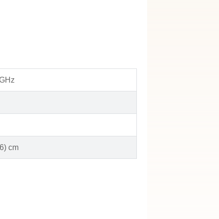
 GHz
 6) cm