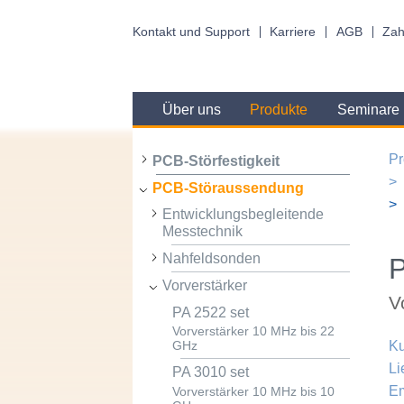
Kontakt und Support
Karriere
AGB
Zah
Über uns
Produkte
Seminare
Pr
PCB-Störfestigkeit
PCB-Störaussendung
Entwicklungsbegleitende
Messtechnik
Nahfeldsonden
P
Vorverstärker
V
PA 2522 set
Vorverstärker 10 MHz bis 22
Ku
GHz
Li
PA 3010 set
Em
Vorverstärker 10 MHz bis 10