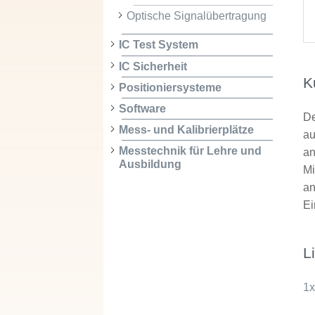
Optische Signalübertragung
IC Test System
IC Sicherheit
K
Positioniersysteme
Software
De
Mess- und Kalibrierplätze
au
Messtechnik für Lehre und
an
Ausbildung
Mi
an
Ei
L
1