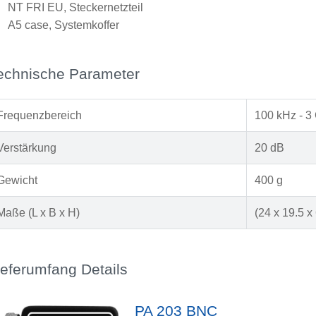
x
NT FRI EU, Steckernetzteil
x
A5 case, Systemkoffer
echnische Parameter
Frequenzbereich
100 kHz - 3
Verstärkung
20 dB
Gewicht
400 g
Maße (L x B x H)
(24 x 19.5 x
ieferumfang Details
PA 203 BNC