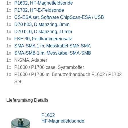
1x
P1602, HF-Magnetfeldsonde
1x
P1702, HF-E-Feldsonde
1x
CS-ESA set, Software ChipScan-ESA / USB
1x
D70 h03, Distanzring, 3mm
1x
D70 h10, Distanzring, 10mm
1x
FKE 30, Feldkammereinsatz
1x
SMA-SMA 1 m, Messkabel SMA-SMA
1x
SMA-SMB 1 m, Messkabel SMA-SMB
1x
N-SMA, Adapter
1x
P1600 / P1700 case, Systemkoffer
1x
P1600 / P1700 m, Benutzerhandbuch P1602 / P1702
Set
Lieferumfang Details
P1602
HF-Magnetfeldsonde