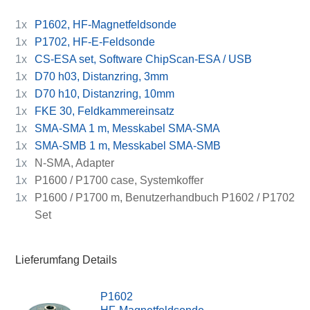
1x
P1602, HF-Magnetfeldsonde
1x
P1702, HF-E-Feldsonde
1x
CS-ESA set, Software ChipScan-ESA / USB
1x
D70 h03, Distanzring, 3mm
1x
D70 h10, Distanzring, 10mm
1x
FKE 30, Feldkammereinsatz
1x
SMA-SMA 1 m, Messkabel SMA-SMA
1x
SMA-SMB 1 m, Messkabel SMA-SMB
1x
N-SMA, Adapter
1x
P1600 / P1700 case, Systemkoffer
1x
P1600 / P1700 m, Benutzerhandbuch P1602 / P1702
Set
Lieferumfang Details
P1602