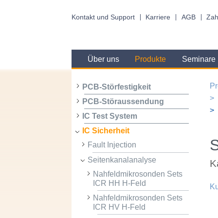
Kontakt und Support
Karriere
AGB
Zah
Über uns
Produkte
Seminare
Pr
PCB-Störfestigkeit
PCB-Störaussendung
IC Test System
IC Sicherheit
Fault Injection
Seitenkanalanalyse
K
Nahfeldmikrosonden Sets
ICR HH H-Feld
Ku
Nahfeldmikrosonden Sets
ICR HV H-Feld