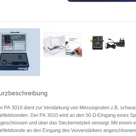
Messaufbau mit PA 3010
Lieferumfang
urzbeschreibung
r PA 3010 dient zur Verstärkung von Messsignalen z.B. schwa
hfeldsonden. Der PA 3010 wird an den 50 Ω-Eingang eines Sp
geschlossen und über das Steckernetzteil versorgt. Mit einem
hfeldsonde an den Eingang des Vorverstärkers angeschlossen