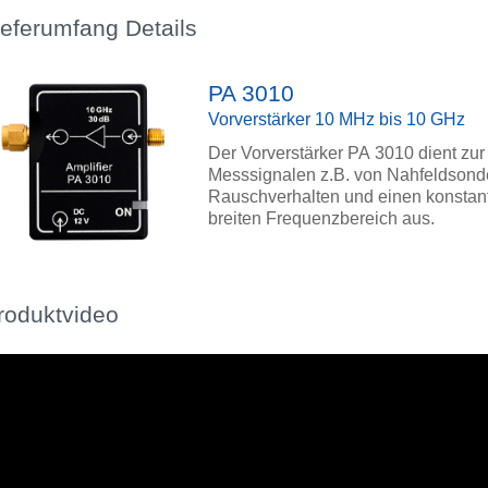
ieferumfang Details
PA 3010
Vorverstärker 10 MHz bis 10 GHz
Der Vorverstärker PA 3010 dient zu
Messsignalen z.B. von Nahfeldsonde
Rauschverhalten und einen konsta
breiten Frequenzbereich aus.
roduktvideo