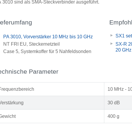
 3010 sind als SMA-Steckverbinder ausgeführt.
ieferumfang
Empfohl
SX1 set
x
PA 3010, Vorverstärker 10 MHz bis 10 GHz
x
NT FRI EU, Steckernetzteil
SX-R 20
20 GHz
x
Case 5, Systemkoffer für 5 Nahfeldsonden
echnische Parameter
Frequenzbereich
10 MHz - 1
Verstärkung
30 dB
Gewicht
400 g