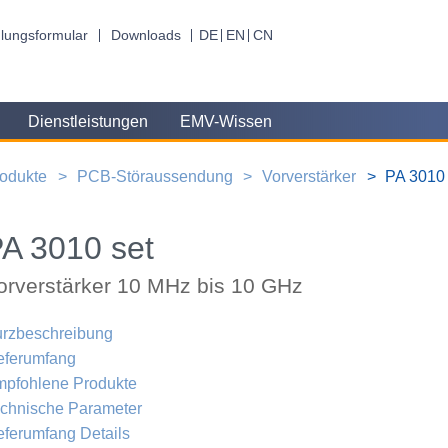
lungsformular
Downloads
DE
EN
CN
Dienstleistungen
EMV-Wissen
odukte
PCB-Störaussendung
Vorverstärker
PA 3010 
A 3010 set
orverstärker 10 MHz bis 10 GHz
rzbeschreibung
eferumfang
pfohlene Produkte
chnische Parameter
eferumfang Details