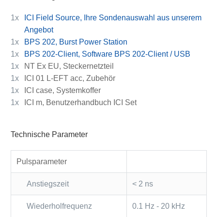
1x
ICI Field Source, Ihre Sondenauswahl aus unserem
Angebot
1x
BPS 202, Burst Power Station
1x
BPS 202-Client, Software BPS 202-Client / USB
1x
NT Ex EU, Steckernetzteil
1x
ICI 01 L-EFT acc, Zubehör
1x
ICI case, Systemkoffer
1x
ICI m, Benutzerhandbuch ICI Set
Technische Parameter
Pulsparameter
Anstiegszeit
< 2 ns
Wiederholfrequenz
0.1 Hz - 20 kHz