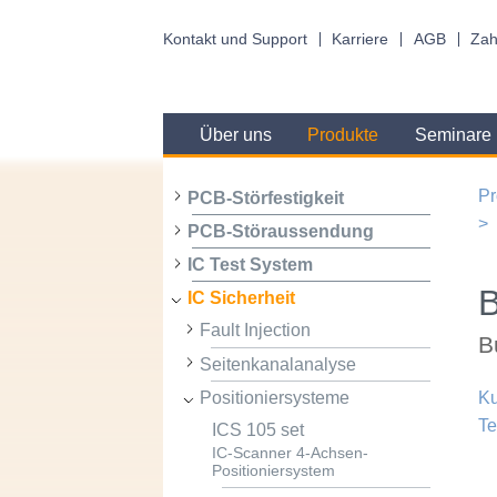
Kontakt und Support
Karriere
AGB
Zah
Über uns
Produkte
Seminare
Pr
PCB-Störfestigkeit
PCB-Störaussendung
IC Test System
IC Sicherheit
Fault Injection
B
Seitenkanalanalyse
Positioniersysteme
Ku
Te
ICS 105 set
IC-Scanner 4-Achsen-
Positioniersystem