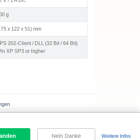
2 V / 1 A DC
00 g
175 x 122 x 51) mm
PS 202-Client / DLL (32 Bit / 64 Bit)
in XP SP3 or higher
ngen
tanden
Nein Danke
Weitere Infos