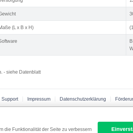
Versorgung
1
Gewicht
3
Maße (L x B x H)
(
Software
B
W
p. - siehe Datenblatt
 Support
Impressum
Datenschutzerklärung
Förderu
Einvers
m die Funktionalität der Seite zu verbessern