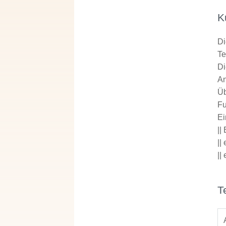
K
Di
T
Di
An
Üb
Fu
Ei
||
||
||
T