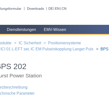
lungsformular
Downloads
DE
EN
CN
Dienstleistungen
EMV-Wissen
odukte
IC Sicherheit
Positioniersysteme
ICI 01 L-EFT set, IC EM Pulseinkopplung Langer Puls
BPS 
BPS 202
urst Power Station
rzbeschreibung
chnische Parameter