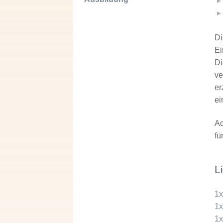
Di
Ei
Di
ve
er
ei
Ac
fü
L
1
1
1