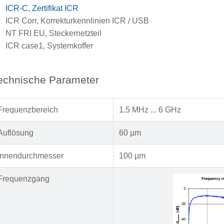
x
ICR-C, Zertifikat ICR
x
ICR Corr, Korrekturkennlinien ICR / USB
x
NT FRI EU, Steckernetzteil
x
ICR case1, Systemkoffer
echnische Parameter
Frequenzbereich
1.5 MHz ... 6 GHz
Auflösung
60 µm
Innendurchmesser
100 µm
Frequenzgang