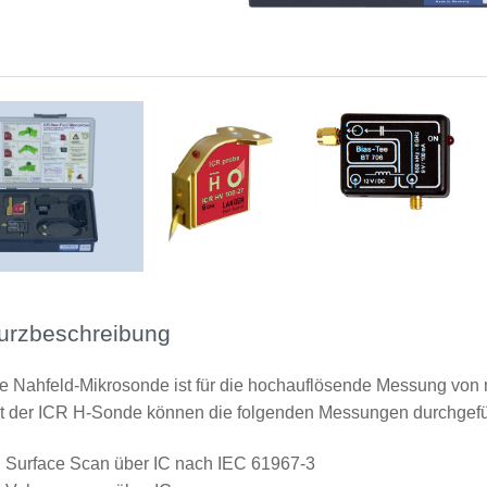
ICR HV100-27
Bias-Tee 706
Lieferumfang
urzbeschreibung
e Nahfeld-Mikrosonde ist für die hochauflösende Messung von 
t der ICR H-Sonde können die folgenden Messungen durchgefü
Surface Scan über IC nach IEC 61967-3