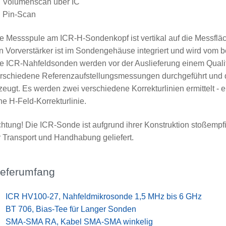
Volumenscan über IC
Pin-Scan
e Messspule am ICR-H-Sondenkopf ist vertikal auf die Messfläc
n Vorverstärker ist im Sondengehäuse integriert und wird vom b
e ICR-Nahfeldsonden werden vor der Auslieferung einem Quali
rschiedene Referenzaufstellungsmessungen durchgeführt und da
zeugt. Es werden zwei verschiedene Korrekturlinien ermittelt - e
ne H-Feld-Korrekturlinie.
htung! Die ICR-Sonde ist aufgrund ihrer Konstruktion stoßempf
r Transport und Handhabung geliefert.
ieferumfang
x
ICR HV100-27, Nahfeldmikrosonde 1,5 MHz bis 6 GHz
x
BT 706, Bias-Tee für Langer Sonden
x
SMA-SMA RA, Kabel SMA-SMA winkelig