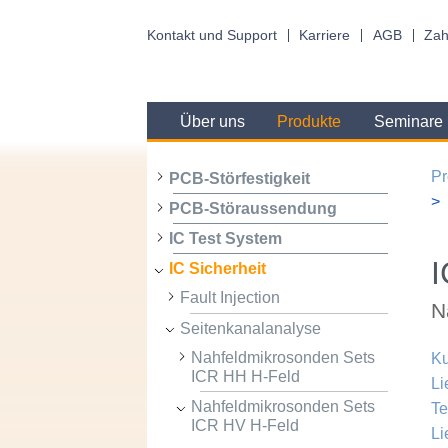
Kontakt und Support
Karriere
AGB
Zah
Über uns
Produkte
Seminare
Pr
PCB-Störfestigkeit
PCB-Störaussendung
IC Test System
I
IC Sicherheit
Fault Injection
N
Seitenkanalanalyse
Nahfeldmikrosonden Sets
Ku
ICR HH H-Feld
Li
Nahfeldmikrosonden Sets
Te
ICR HV H-Feld
Li