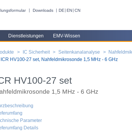
lungsformular
Downloads
DE
EN
CN
Dienstleistungen
EMV-Wissen
odukte
IC Sicherheit
Seitenkanalanalyse
Nahfeldmi
ICR HV100-27 set, Nahfeldmikrosonde 1,5 MHz - 6 GHz
CR HV100-27 set
ahfeldmikrosonde 1,5 MHz - 6 GHz
rzbeschreibung
eferumfang
chnische Parameter
eferumfang Details