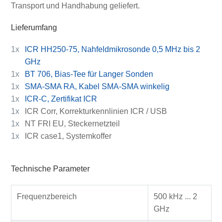
Transport und Handhabung geliefert.
Lieferumfang
1x
ICR HH250-75, Nahfeldmikrosonde 0,5 MHz bis 2
GHz
1x
BT 706, Bias-Tee für Langer Sonden
1x
SMA-SMA RA, Kabel SMA-SMA winkelig
1x
ICR-C, Zertifikat ICR
1x
ICR Corr, Korrekturkennlinien ICR / USB
1x
NT FRI EU, Steckernetzteil
1x
ICR case1, Systemkoffer
Technische Parameter
Frequenzbereich
500 kHz ... 2
GHz