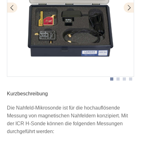
Bias-Tee BT 706
Lieferumfang
ICR HH250-75
Kurzbeschreibung
Die Nahfeld-Mikrosonde ist für die hochauflösende
Messung von magnetischen Nahfeldern konzipiert. Mit
der ICR H-Sonde können die folgenden Messungen
durchgeführt werden: