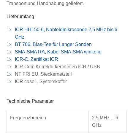
Transport und Handhabung geliefert.
Lieferumfang
1x
ICR HH150-6, Nahfeldmikrosonde 2,5 MHz bis 6
GHz
1x
BT 706, Bias-Tee für Langer Sonden
1x
SMA-SMA RA, Kabel SMA-SMA winkelig
1x
ICR-C, Zertifikat ICR
1x
ICR Corr, Korrekturkennlinien ICR / USB
1x
NT FRI EU, Steckernetzteil
1x
ICR case1, Systemkoffer
Technische Parameter
Frequenzbereich
2.5 MHz ... 6
GHz