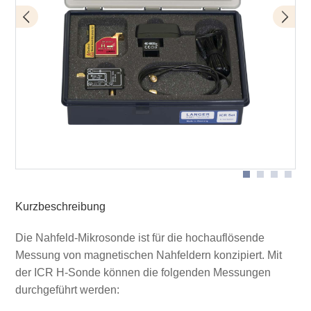
Bias-Tee BT 706
Lieferumfang
ICR HH150-6
Kurzbeschreibung
Die Nahfeld-Mikrosonde ist für die hochauflösende
Messung von magnetischen Nahfeldern konzipiert. Mit
der ICR H-Sonde können die folgenden Messungen
durchgeführt werden: