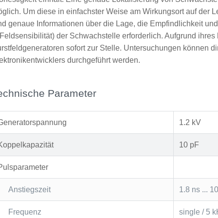
glich. Um diese in einfachster Weise am Wirkungsort auf der Le
nd genaue Informationen über die Lage, die Empfindlichkeit un
Feldsensibilität) der Schwachstelle erforderlich. Aufgrund ihre
rstfeldgeneratoren sofort zur Stelle. Untersuchungen können di
ektronikentwicklers durchgeführt werden.
echnische Parameter
Generatorspannung
1.2 kV
Koppelkapazität
10 pF
Pulsparameter
Anstiegszeit
1.8 ns ... 1
Frequenz
single / 5 