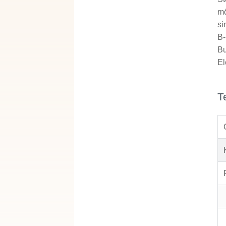
mö
si
B-
Bu
El
T