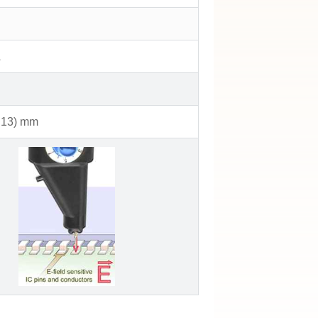
A
x 13) mm