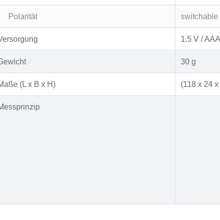
Polarität
switchable
Versorgung
1.5 V / AA
Gewicht
30 g
Maße (L x B x H)
(118 x 24 
Messprinzip