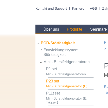
Kontakt und Support
Karriere
AGB
Zah
Über uns
Produkte
Seminare
Pr
PCB-Störfestigkeit
Entwicklungssystem
Störfestigkeit
Mini - Burstfeldgeneratoren
P1 set
M
Mini-Burstfeldgeneratoren
P23 set
Mini-Burstfeldgenerator (E)
Ku
Te
P11t set
Mini-Burstfeldgenerator (B,
Trigger)