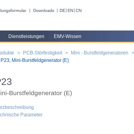
lungsformular
Downloads
DE
EN
CN
Dienstleistungen
EMV-Wissen
odukte
PCB-Störfestigkeit
Mini - Burstfeldgeneratoren
P23, Mini-Burstfeldgenerator (E)
P23
ini-Burstfeldgenerator (E)
rzbeschreibung
chnische Parameter