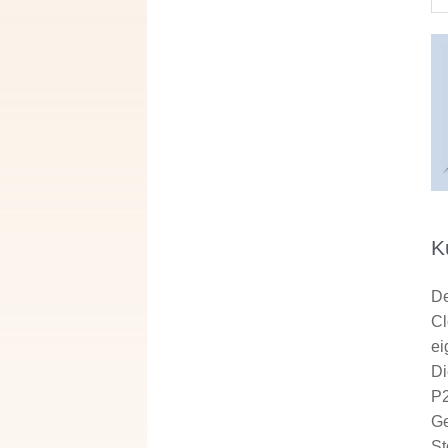
K
De
Cl
ei
Di
P2
Ge
St