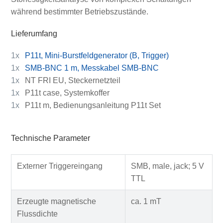
während bestimmter Betriebszustände.
Lieferumfang
1x
P11t, Mini-Burstfeldgenerator (B, Trigger)
1x
SMB-BNC 1 m, Messkabel SMB-BNC
1x
NT FRI EU, Steckernetzteil
1x
P11t case, Systemkoffer
1x
P11t m, Bedienungsanleitung P11t Set
Technische Parameter
Externer Triggereingang
SMB, male, jack; 5 V
TTL
Erzeugte magnetische
ca. 1 mT
Flussdichte