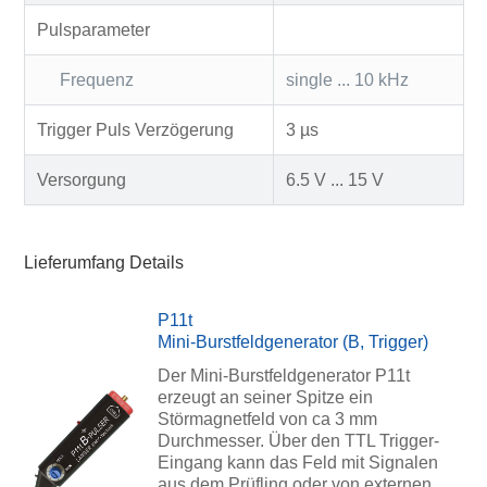
Pulsparameter
Frequenz
single ... 10 kHz
Trigger Puls Verzögerung
3 µs
Versorgung
6.5 V ... 15 V
Lieferumfang Details
P11t
Mini-Burstfeldgenerator (B, Trigger)
Der Mini-Burstfeldgenerator P11t
erzeugt an seiner Spitze ein
Störmagnetfeld von ca 3 mm
Durchmesser. Über den TTL Trigger-
Eingang kann das Feld mit Signalen
aus dem Prüfling oder von externen