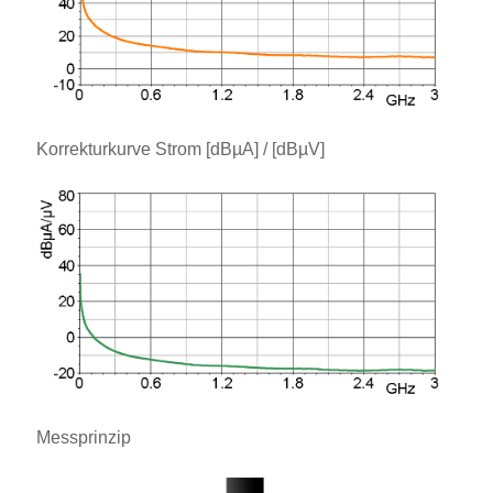
Korrekturkurve Strom [dBµA] / [dBµV]
Messprinzip