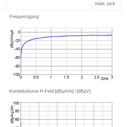
male, jack
Frequenzgang
Korrekturkurve H-Feld [dBµA/m] / [dBµV]