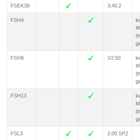
FSEK30
3.40.2
FSH4
k
Mi
(t
g
FSH8
V2.50
k
Mi
(t
g
FSH13
k
Mi
(t
g
FSL3
2.00 SP2