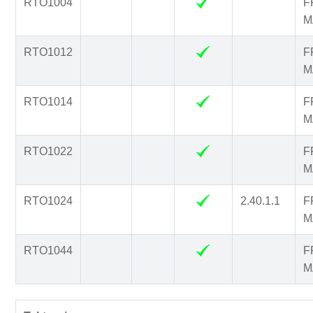
RTO1004
F
M
RTO1012
F
M
RTO1014
F
M
RTO1022
F
M
RTO1024
2.40.1.1
F
M
RTO1044
F
M