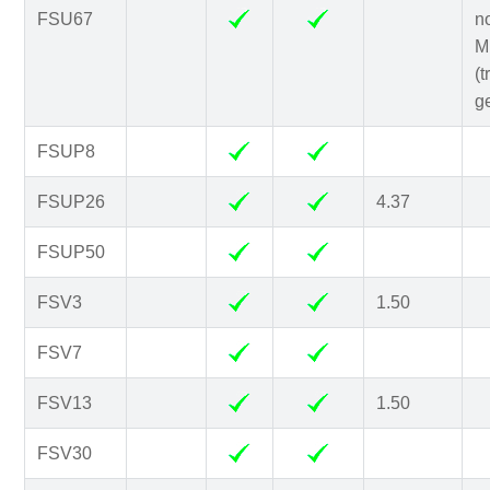
FSU67
n
Mi
(t
g
FSUP8
FSUP26
4.37
FSUP50
FSV3
1.50
FSV7
FSV13
1.50
FSV30