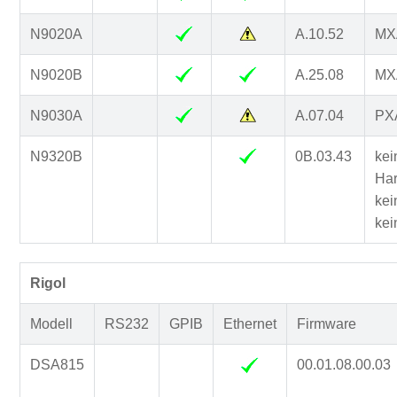
N9020A
A.10.52
MXA
N9020B
A.25.08
MXA
N9030A
A.07.04
PXA
N9320B
0B.03.43
kei
Har
kei
kei
Rigol
Modell
RS232
GPIB
Ethernet
Firmware
DSA815
00.01.08.00.03