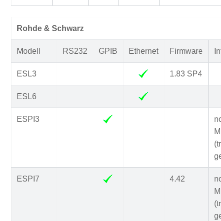
Rohde & Schwarz
Modell
RS232
GPIB
Ethernet
Firmware
I
ESL3
1.83 SP4
ESL6
ESPI3
n
Mi
(t
g
ESPI7
4.42
n
Mi
(t
g