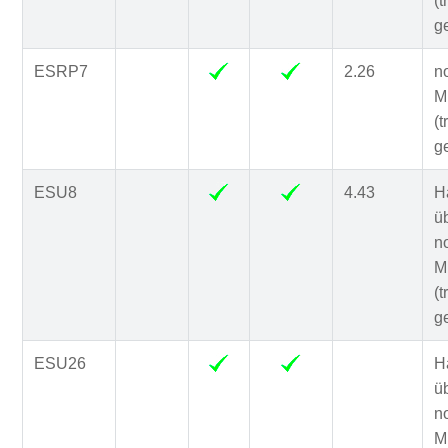
(t
g
ESRP7
2.26
n
Mi
(t
g
ESU8
4.43
H
ü
n
Mi
(t
g
ESU26
H
ü
n
Mi