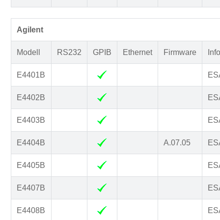
Agilent
Modell
RS232
GPIB
Ethernet
Firmware
Inf
E4401B
ESA
E4402B
ESA
E4403B
ESA
E4404B
A.07.05
ESA
E4405B
ESA
E4407B
ESA
E4408B
ESA