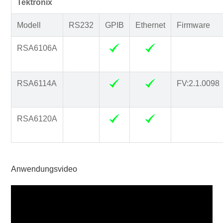
Tektronix
Modell
RS232
GPIB
Ethernet
Firmware
RSA6106A
RSA6114A
FV:2.1.0098
RSA6120A
Anwendungsvideo