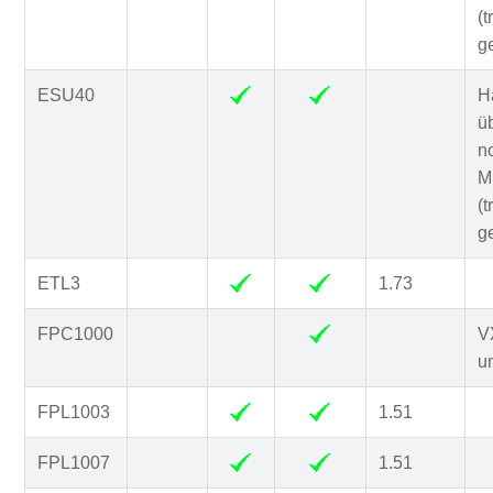
(t
g
ESU40
H
ü
n
Mi
(t
g
ETL3
1.73
FPC1000
V
un
FPL1003
1.51
FPL1007
1.51