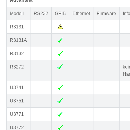
Advantest
Modell
RS232
GPIB
Ethernet
Firmware
Inf
R3131
R3131A
R3132
R3272
kei
Ha
U3741
U3751
U3771
U3772