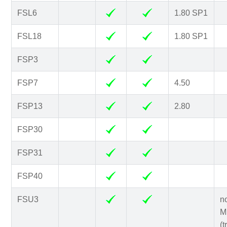
FSL6
1.80 SP1
FSL18
1.80 SP1
FSP3
FSP7
4.50
FSP13
2.80
FSP30
FSP31
FSP40
FSU3
n
Mi
(t