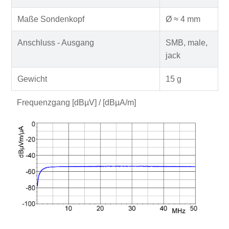
Maße Sondenkopf
Ø ≈ 4 mm
Anschluss - Ausgang
SMB, male,
jack
Gewicht
15 g
Frequenzgang [dBµV] / [dBµA/m]