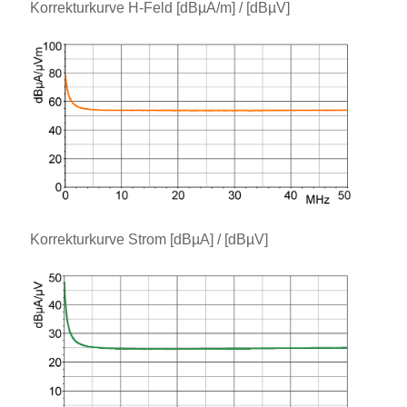
Korrekturkurve H-Feld [dBµA/m] / [dBµV]
Korrekturkurve Strom [dBµA] / [dBµV]