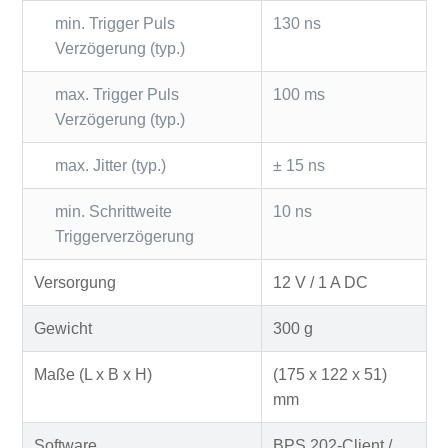
min. Trigger Puls
130 ns
Verzögerung (typ.)
max. Trigger Puls
100 ms
Verzögerung (typ.)
max. Jitter (typ.)
± 15 ns
min. Schrittweite
10 ns
Triggerverzögerung
Versorgung
12 V / 1 A DC
Gewicht
300 g
Maße (L x B x H)
(175 x 122 x 51)
mm
Software
BPS 202-Client /