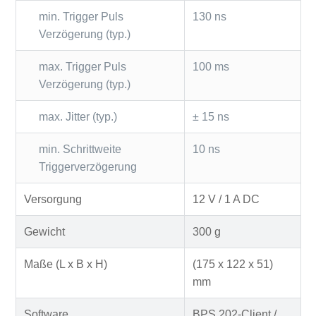
min. Trigger Puls
130 ns
Verzögerung (typ.)
max. Trigger Puls
100 ms
Verzögerung (typ.)
max. Jitter (typ.)
± 15 ns
min. Schrittweite
10 ns
Triggerverzögerung
Versorgung
12 V / 1 A DC
Gewicht
300 g
Maße (L x B x H)
(175 x 122 x 51)
mm
Software
BPS 202-Client /