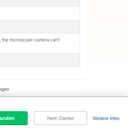
ty, the microscope camera can't
ngen
tanden
Nein Danke
Weitere Infos