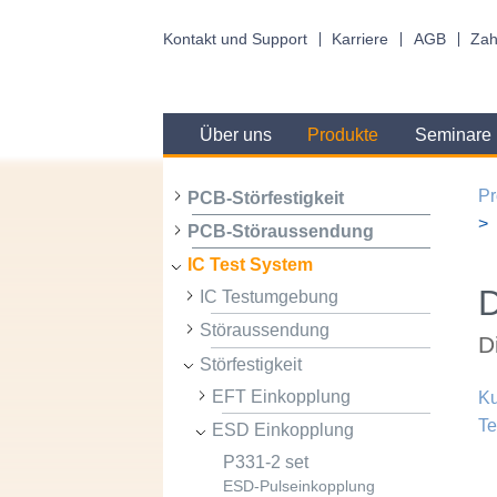
Kontakt und Support
Karriere
AGB
Zah
Über uns
Produkte
Seminare
Pr
PCB-Störfestigkeit
PCB-Störaussendung
IC Test System
IC Testumgebung
Störaussendung
D
Störfestigkeit
EFT Einkopplung
Ku
Te
ESD Einkopplung
P331-2 set
ESD-Pulseinkopplung