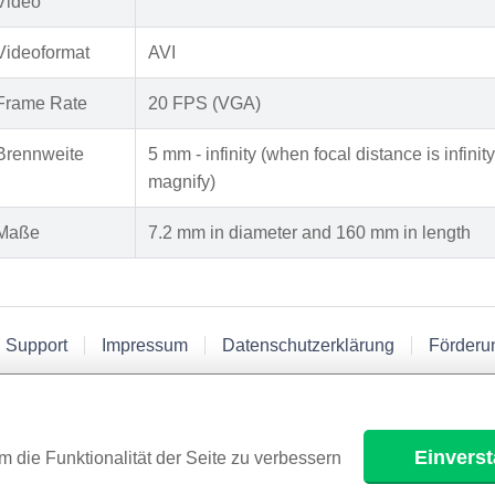
Video
Videoformat
AVI
Frame Rate
20 FPS (VGA)
Brennweite
5 mm - infinity (when focal distance is infini
magnify)
Maße
7.2 mm in diameter and 160 mm in length
 Support
Impressum
Datenschutzerklärung
Förderu
Einvers
m die Funktionalität der Seite zu verbessern