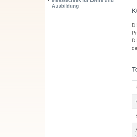
Messtechnik für Lehre und
Ausbildung
K
Di
Pr
Di
de
T