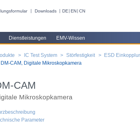
lungsformular
Downloads
DE
EN
CN
Dienstleistungen
EMV-Wissen
odukte
IC Test System
Störfestigkeit
ESD Einkopplu
DM-CAM, Digitale Mikroskopkamera
DM-CAM
igitale Mikroskopkamera
rzbeschreibung
chnische Parameter