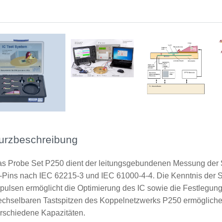
Messplatz mit P250
Schema Messplatz mit P250
urzbeschreibung
s Probe Set P250 dient der leitungsgebundenen Messung der St
-Pins nach IEC 62215-3 und IEC 61000-4-4. Die Kenntnis der S
pulsen ermöglicht die Optimierung des IC sowie die Festlegu
chselbaren Tastspitzen des Koppelnetzwerks P250 ermögliche
rschiedene Kapazitäten.