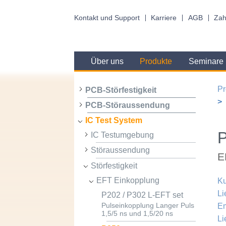
Kontakt und Support
Karriere
AGB
Zah
Über uns
Produkte
Seminare
Pr
PCB-Störfestigkeit
PCB-Störaussendung
IC Test System
P
IC Testumgebung
Störaussendung
E
Störfestigkeit
EFT Einkopplung
Ku
Li
P202 / P302 L-EFT set
Em
Pulseinkopplung Langer Puls
1,5/5 ns und 1,5/20 ns
Li