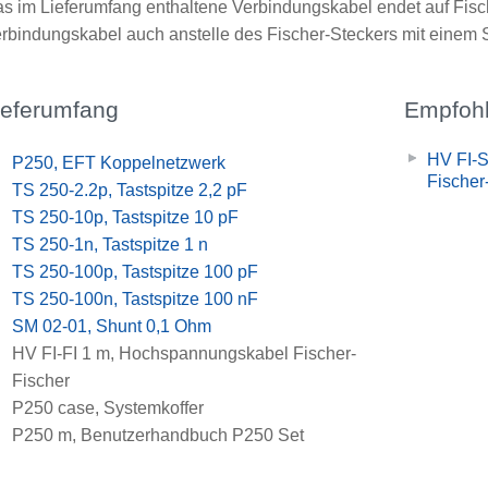
s im Lieferumfang enthaltene Verbindungskabel endet auf Fisch
rbindungskabel auch anstelle des Fischer-Steckers mit einem 
ieferumfang
Empfohl
HV FI-
x
P250, EFT Koppelnetzwerk
Fische
x
TS 250-2.2p, Tastspitze 2,2 pF
x
TS 250-10p, Tastspitze 10 pF
x
TS 250-1n, Tastspitze 1 n
x
TS 250-100p, Tastspitze 100 pF
x
TS 250-100n, Tastspitze 100 nF
x
SM 02-01, Shunt 0,1 Ohm
x
HV FI-FI 1 m, Hochspannungskabel Fischer-
Fischer
x
P250 case, Systemkoffer
x
P250 m, Benutzerhandbuch P250 Set