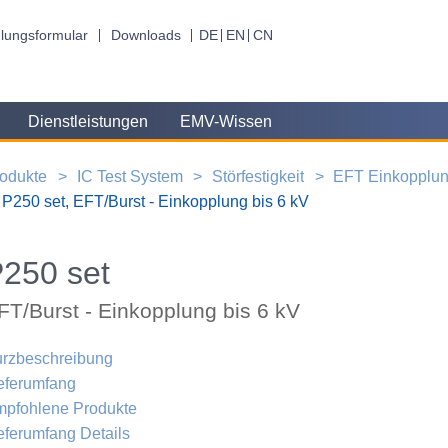
lungsformular
Downloads
DE
EN
CN
Dienstleistungen
EMV-Wissen
odukte
IC Test System
Störfestigkeit
EFT Einkopplu
P250 set, EFT/Burst - Einkopplung bis 6 kV
250 set
FT/Burst - Einkopplung bis 6 kV
rzbeschreibung
eferumfang
pfohlene Produkte
eferumfang Details