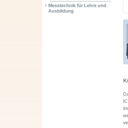
Messtechnik für Lehre und
Ausbildung
K
Da
IC
Im
we
ve