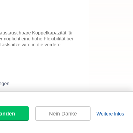
 austauschbare Koppelkapazität für
öglicht eine hohe Flexibilität bei
Tastspitze wird in die vordere
ngen
tanden
Nein Danke
Weitere Infos